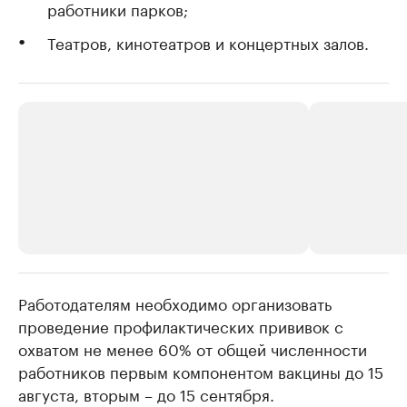
работники парков;
Театров, кинотеатров и концертных залов.
Работодателям необходимо организовать
РБК Компании
РБК Компании
проведение профилактических прививок с
Крупнейшие производители и
Страховые к
охватом не менее 60% от общей численности
продавцы медийной продукции
присутствую
работников первым компонентом вакцины до 15
Ознакомьтесь с информацией в каталоге
Посмотрите в ката
августа, вторым – до 15 сентября.