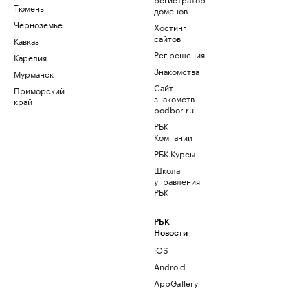
Тюмень
доменов
Черноземье
Хостинг
сайтов
Кавказ
Рег.решения
Карелия
Знакомства
Мурманск
Сайт
Приморский
знакомств
край
podbor.ru
РБК
Компании
РБК Курсы
Школа
управления
РБК
РБК
Новости
iOS
Android
AppGallery