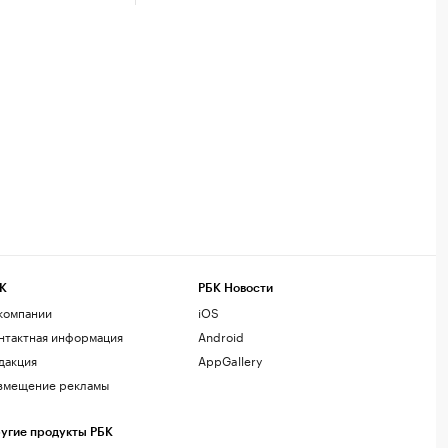
К
РБК Новости
компании
iOS
нтактная информация
Android
дакция
AppGallery
змещение рекламы
угие продукты РБК