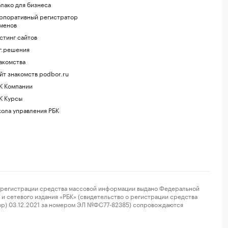
лако для бизнеса
рпоративный регистратор
менов
стинг сайтов
г.решения
акомства
йт знакомств podbor.ru
К Компании
К Курсы
ола управления РБК
регистрации средства массовой информации выдано Федеральной
и сетевого издания «РБК» (свидетельство о регистрации средства
ор) 03.12.2021 за номером ЭЛ №ФС77-82385) сопровождаются