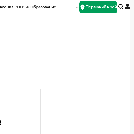
Пермский край
вления РБК
РБК Образование
редитные рейтинги
Франшизы
Газета
ок наличной валюты
е