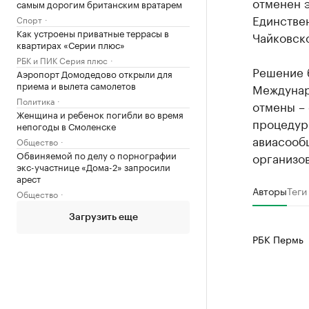
отменен э
самым дорогим британским вратарем
Единстве
Спорт
Как устроены приватные террасы в
Чайковско
квартирах «Серии плюс»
РБК и ПИК Серия плюс
Решение 
Аэропорт Домодедово открыли для
приема и вылета самолетов
Междунар
Политика
отмены –
Женщина и ребенок погибли во время
процедуры
непогоды в Смоленске
авиасооб
Общество
Обвиняемой по делу о порнографии
организо
экс-участнице «Дома-2» запросили
арест
Авторы
Теги
Общество
Загрузить еще
РБК Пермь