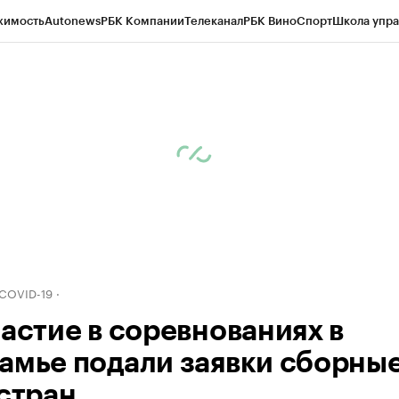
жимость
Autonews
РБК Компании
Телеканал
РБК Вино
Спорт
Школа упра
д
Стиль
Крипто
РБК Бизнес-среда
Дискуссионный клуб
Исследования
К
рагентов
Политика
Экономика
Бизнес
Технологии и медиа
Финансы
Рын
 COVID-19
частие в соревнованиях в
амье подали заявки сборны
 стран