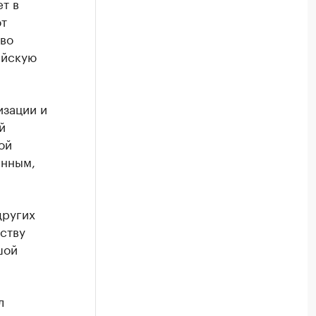
т в
от
тво
ийскую
изации и
й
ой
анным,
других
еству
шой
л