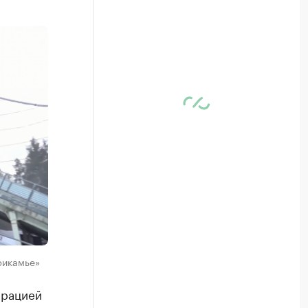
рикамье»
ерацией