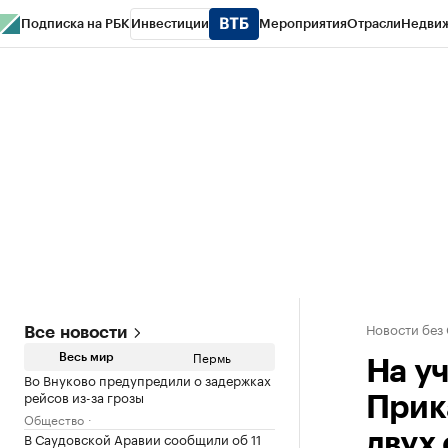
Подписка на РБК
Инвестиции
Мероприятия
Отрасли
Недви
РБК Курсы
РБК Life
Тренды
Визионеры
Национальные проекты
Горо
Спецпроекты СПб
Конференции СПб
Спецпроекты
Проверка конт
Новости без
Все новости
Пермь
Весь мир
На у
Во Внуково предупредили о задержках
рейсов из-за грозы
Прик
Общество
В Саудовской Аравии сообщили об 11
двух