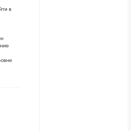
йти в
ин
ение
ровне