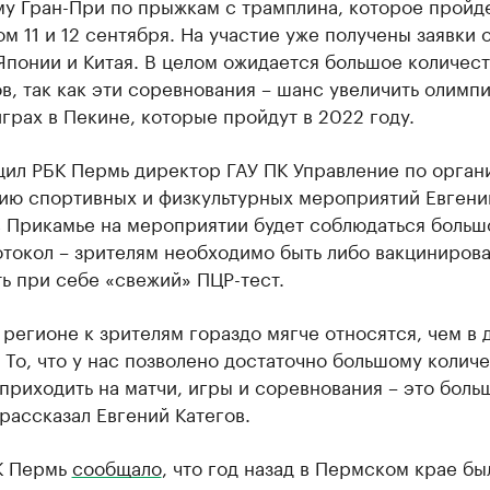
у Гран-При по прыжкам с трамплина, которое пройде
м 11 и 12 сентября. На участие уже получены заявки 
понии и Китая. В целом ожидается большое количес
в, так как эти соревнования – шанс увеличить олимп
играх в Пекине, которые пройдут в 2022 году.
щил РБК Пермь директор ГАУ ПК Управление по орган
ию спортивных и физкультурных мероприятий Евгени
в Прикамье на мероприятии будет соблюдаться больш
отокол – зрителям необходимо быть либо вакциниров
ь при себе «свежий» ПЦР-тест.
регионе к зрителям гораздо мягче относятся, чем в 
 То, что у нас позволено достаточно большому колич
приходить на матчи, игры и соревнования – это боль
 рассказал Евгений Категов.
К Пермь
сообщало
, что год назад в Пермском крае бы