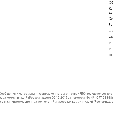
Об
Ко
до
Хо
Ре
Зн
Са
РБ
РБ
Шк
ения и материалы информационного агентства «РБК» (свидетельство о 
овых коммуникаций (Роскомнадзор) 09.12.2015 за номером ИА №ФС77-63848) 
 связи, информационных технологий и массовых коммуникаций (Роскомнадз