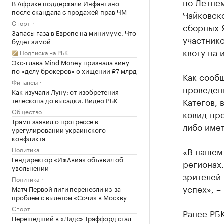
по Летнем
В Африке поддержали Инфантино
после скандала с продажей прав ЧМ
Чайковско
Спорт
сборных Я
Запасы газа в Европе на минимуме. Что
участнико
будет зимой
квоту на 
Подписка на РБК
Экс-глава Mind Money признала вину
по «делу брокеров» о хищении ₽7 млрд
Как сооб
Финансы
проведен
Как изучали Луну: от изобретения
телескопа до высадки. Видео РБК
Категов, 
Общество
ковид-пр
Трамп заявил о прогрессе в
либо имет
урегулировании украинского
конфликта
Политика
«В нашем 
Гендиректор «ИжАвиа» объявил об
регионах.
увольнении
зрителей 
Политика
успех», –
Матч Первой лиги перенесли из-за
проблем с вылетом «Сочи» в Москву
Спорт
Ранее РБ
Перешедший в «Лидс» Траффорд стал