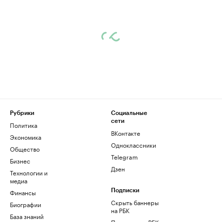
Рубрики
Социальные
сети
Политика
ВКонтакте
Экономика
Одноклассники
Общество
Telegram
Бизнес
Дзен
Технологии и
медиа
Финансы
Подписки
Скрыть баннеры
Биографии
на РБК
База знаний
Подписка на РБК