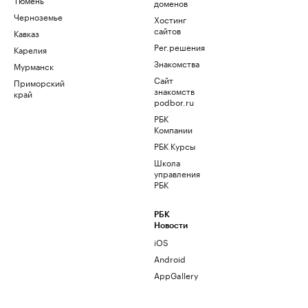
доменов
Черноземье
Хостинг
сайтов
Кавказ
Рег.решения
Карелия
Знакомства
Мурманск
Сайт
Приморский
знакомств
край
podbor.ru
РБК
Компании
РБК Курсы
Школа
управления
РБК
РБК
Новости
iOS
Android
AppGallery