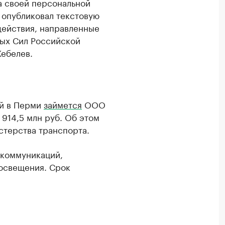
а своей персональной
 опубликовал текстовую
действия, направленные
ых Сил Российской
ебелев.
ей в Перми
займется
ООО
 914,5 млн руб. Об этом
стерства транспорта.
 коммуникаций,
освещения. Срок