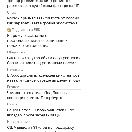
Тренер российских синхронисток
рассказала о судейском факторе на ЧЕ
Спорт
Roblox признал зависимость от России:
как зарабатывает игровая экосистема
Подписка на РБК
В Крыму рассказали о
продолжающихся ограничениях
подачи электричества
Общество
Силы ПВО за утро сбили 83 украинских
беспилотника над регионами России
Политика
В Ассоциации владельцев кинотеатров
назвали «самый страшный день» в году
Бизнес
Чем заняться дома: «Тед Лассо»,
эволюция и мифы Петербурга
Стиль
Банки из топ-10 повысили ставки по
вкладам после заседания ЦБ
Инвестиции
США выделят $1 млрд на поддержку
нового президента Колумбии