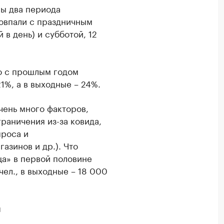
ны два периода
овпали с праздничным
 в день) и субботой, 12
ю с прошлым годом
1%, а в выходные – 24%.
чень много факторов,
раничения из-за ковида,
проса и
азинов и др.). Что
ца» в первой половине
чел., в выходные – 18 000
и