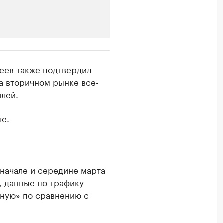
РБК Компании
еев также подтвердил
цы медийной продукции
Страховые ком
а вторичном рынке все-
илей.
Посмотрите в каталоге 
ле
.
 начале и середине марта
, данные по трафику
вную» по сравнению с