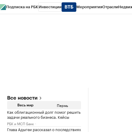
Подписка на РБК
Инвестиции
Мероприятия
Отрасли
Недви
РБК Курсы
РБК Life
Тренды
Визионеры
Национальные проекты
Горо
Спецпроекты СПб
Конференции СПб
Спецпроекты
Проверка конт
Все новости
Пермь
Весь мир
Как облигационный долг помог решить
задачи реального бизнеса. Кейсы
РБК и МСП Банк
Глава Адыгеи рассказал о последствиях