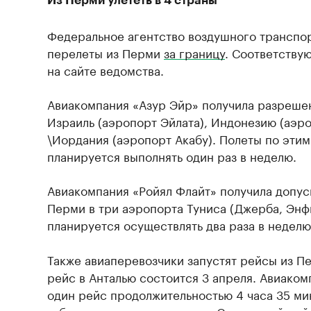
Из Перми улететь в 4 страны
Федеральное агентство воздушного транспо
перелеты из Перми
за границу
. Соответству
на сайте ведомства.
Авиакомпания «Азур Эйр» получила разреше
Израиль (аэропорт Эйлата), Индонезию (аэр
\Иордания (аэропорт Акабу). Полеты по эти
планируется выполнять один раз в неделю.
Авиакомпания «Ройял Флайт» получила допус
Перми в три аэропорта Туниса (Джерба, Энф
планируется осуществлять два раза в неделю
Также авиаперевозчики запустят рейсы из П
рейс в Анталью состоится 3 апреля. Авиаком
один рейс продолжительностью 4 часа 35 мин