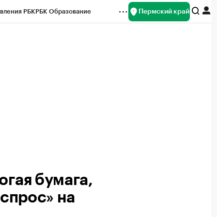
Пермский край
вления РБК
РБК Образование
редитные рейтинги
Франшизы
Газета
ок наличной валюты
огая бумага,
 спрос» на