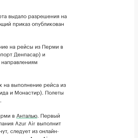
рта выдало разрешения на
ющий приказ опубликован
ние на рейсы из Перми в
опорт Денпасар) и
м направлениям
к на выполнение рейса из
ида и Монастир). Полеты
.
ерми в
Анталью
. Первый
пания Azur Air выполнит
ут, следует из онлайн-