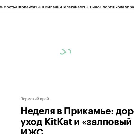
жимость
Autonews
РБК Компании
Телеканал
РБК Вино
Спорт
Школа упра
д
Стиль
Крипто
РБК Бизнес-среда
Дискуссионный клуб
Исследования
К
рагентов
Политика
Экономика
Бизнес
Технологии и медиа
Финансы
Рын
Пермский край
Неделя в Прикамье: дор
уход KitKat и «залповый
ИЖС