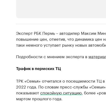
РБК Компании
Эксперт РБК Пермь – автодилер Максим Мин
Крупнейшие производители и продав
повышение цен, отметив, что динамика цен н
таки немного уступает рынку новых автомоб
Ознакомьтесь с информацией в каталоге
Подробности с мнением эксперта в
материа
Трафик в пермских ТЦ
ТРК «Семья» отчитался о посещаемости ТЦ в
2022 года. По словам пресс-службы «Семьи»
показывают
спокойную ситуацию
, более «ро
мартом прошлого года.