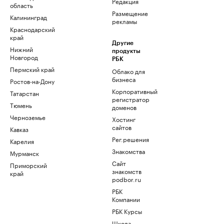
Редакция
область
Размещение
Калининград
рекламы
Краснодарский
край
Другие
Нижний
продукты
Новгород
РБК
Пермский край
Облако для
бизнеса
Ростов-на-Дону
Корпоративный
Татарстан
регистратор
Тюмень
доменов
Черноземье
Хостинг
сайтов
Кавказ
Рег.решения
Карелия
Знакомства
Мурманск
Сайт
Приморский
знакомств
край
podbor.ru
РБК
Компании
РБК Курсы
Школа