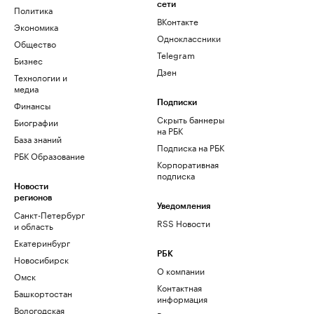
сети
Политика
ВКонтакте
Экономика
Одноклассники
Общество
Telegram
Бизнес
Дзен
Технологии и
медиа
Финансы
Подписки
Скрыть баннеры
Биографии
на РБК
База знаний
Подписка на РБК
РБК Образование
Корпоративная
подписка
Новости
регионов
Уведомления
Санкт-Петербург
RSS Новости
и область
Екатеринбург
РБК
Новосибирск
О компании
Омск
Контактная
Башкортостан
информация
Вологодская