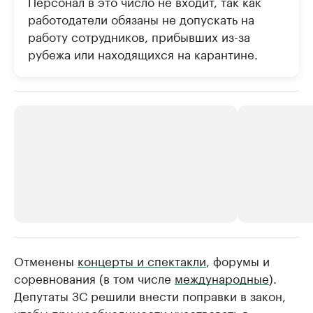
Персонал в это число не входит, так как
работодатели обязаны не допускать на
работу сотрудников, прибывших из-за
рубежа или находящихся на карантине.
Отменены
РБК Компании
концерты и спектакли
, форумы и
РБК Компании
соревнования (в том числе
международные
).
Крупнейшие производители и
Страховые к
Депутаты ЗС решили внести поправки в закон,
продавцы медийной продукции
присутствую
чтобы при необходимости участвовать в
Ознакомьтесь с информацией в каталоге
Посмотрите в ката