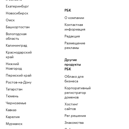
Екатеринбург
РБК
Новосибирск
О компании
Омск
Контактная
Башкортостан
информация
Вологодская
Редакция
область
Размещение
Калининград
рекламы
Краснодарский
край
Другие
Нижний
продукты
Новгород
РБК
Пермский край
Облако для
бизнеса
Ростов-на-Дону
Корпоративный
Татарстан
регистратор
Тюмень
доменов
Черноземье
Хостинг
сайтов
Кавказ
Рег.решения
Карелия
Знакомства
Мурманск
Сайт