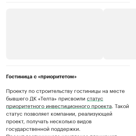
РБК Компании
РБК Компании
Гостиница с «приоритетом»
Крупнейшие производители и
Страховые к
Проекту по строительству гостиницы на месте
продавцы медийной продукции
присутствую
бывшего ДК «Телта» присвоили
статус
Ознакомьтесь с информацией в каталоге
Посмотрите в ката
приоритетного инвестиционного проекта
. Такой
статус позволяет компании, реализующей
проект, получать несколько видов
государственной поддержки.
Проект гостиничного комплекса планируют