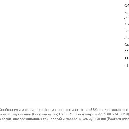
Об
Ко
до
Хо
Ре
Зн
Са
РБ
РБ
Шк
ения и материалы информационного агентства «РБК» (свидетельство о 
овых коммуникаций (Роскомнадзор) 09.12.2015 за номером ИА №ФС77-63848) 
 связи, информационных технологий и массовых коммуникаций (Роскомнадз