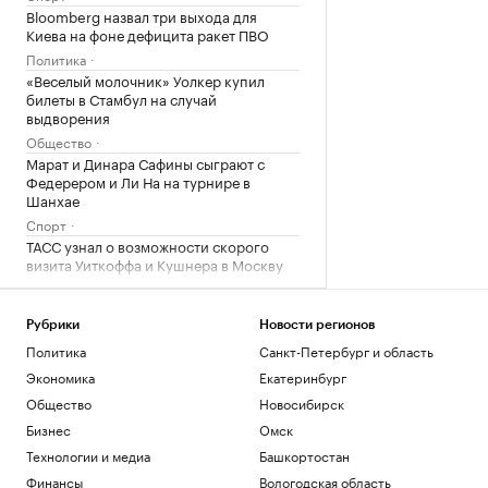
Bloomberg назвал три выхода для
Киева на фоне дефицита ракет ПВО
Политика
«Веселый молочник» Уолкер купил
билеты в Стамбул на случай
выдворения
Общество
Марат и Динара Сафины сыграют с
Федерером и Ли На на турнире в
Шанхае
Спорт
ТАСС узнал о возможности скорого
визита Уиткоффа и Кушнера в Москву
Политика
Семь признаков успешного бизнес-
центра
Рубрики
Новости регионов
Политика
Санкт-Петербург и область
РБК и Upside
Карапетян поблагодарил сторонников,
Экономика
Екатеринбург
посещавших его во время ареста
Общество
Новосибирск
Политика
Бизнес
Омск
За попытку сбыта наркотиков
Технологии и медиа
Башкортостан
пермскому курьеру грозит 20 лет
колонии
Финансы
Вологодская область