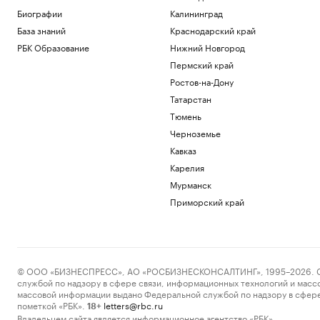
Пермский край
Биографии
Калининград
Зеленский заявил о почти полном
База знаний
Краснодарский край
отсутствии целых тепловых
электростанций
РБК Образование
Нижний Новгород
Политика
Пермский край
Мельникова заявила, что после
Ростов-на-Дону
невыдачи визы на ЧЕ ей жаль своего
Татарстан
здоровья
Тюмень
Спорт
Сын Джо Байдена рассказал о сильной
Черноземье
боли отца из-за рака
Кавказ
Общество
Карелия
В Геленджике возобновили работу
Мурманск
пляжей после отмены режима
опасности БПЛА
Приморский край
Общество
Загрузить еще
© ООО «БИЗНЕСПРЕСС», АО «РОСБИЗНЕСКОНСАЛТИНГ», 1995–2026. Сообщ
службой по надзору в сфере связи, информационных технологий и масс
массовой информации выдано Федеральной службой по надзору в сфере
пометкой «РБК».
letters@rbc.ru
18+
Владельцем сайта является информационное агентство «РБК».