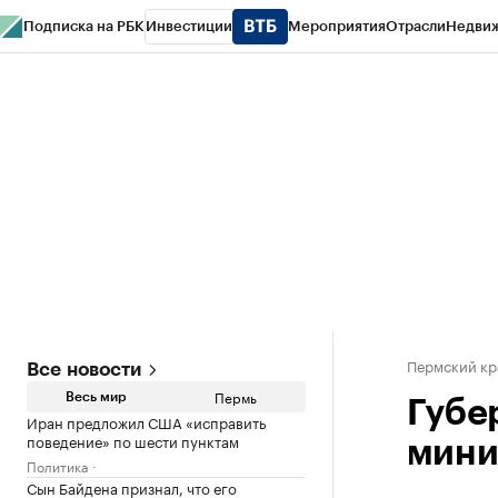
Подписка на РБК
Инвестиции
Мероприятия
Отрасли
Недви
РБК Курсы
РБК Life
Тренды
Визионеры
Национальные проекты
Горо
Спецпроекты СПб
Конференции СПб
Спецпроекты
Проверка конт
Пермский кр
Все новости
Пермь
Весь мир
Губе
Иран предложил США «исправить
поведение» по шести пунктам
мини
Политика
Сын Байдена признал, что его