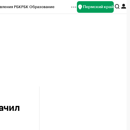
Пермский край
вления РБК
РБК Образование
редитные рейтинги
Франшизы
Газета
ок наличной валюты
ачил