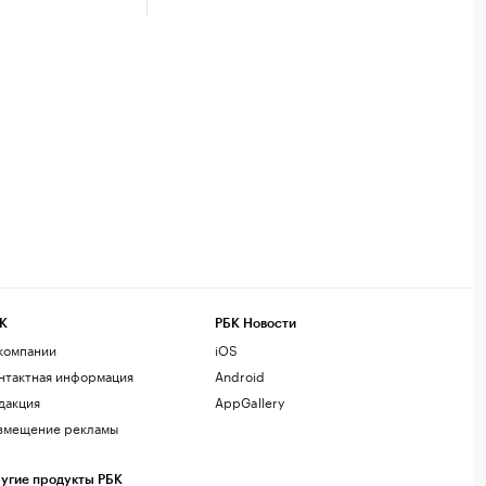
К
РБК Новости
компании
iOS
нтактная информация
Android
дакция
AppGallery
змещение рекламы
угие продукты РБК