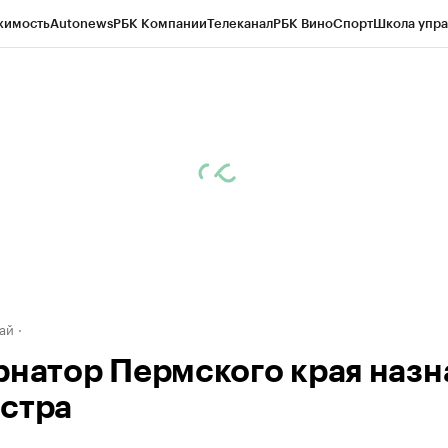
жимость
Autonews
РБК Компании
Телеканал
РБК Вино
Спорт
Школа упра
д
Стиль
Крипто
РБК Бизнес-среда
Дискуссионный клуб
Исследования
К
рагентов
Политика
Экономика
Бизнес
Технологии и медиа
Финансы
Рын
ай
рнатор Пермского края назн
стра