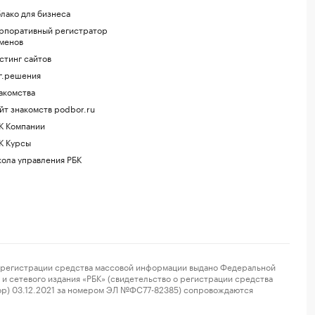
лако для бизнеса
рпоративный регистратор
менов
стинг сайтов
г.решения
акомства
йт знакомств podbor.ru
К Компании
К Курсы
ола управления РБК
регистрации средства массовой информации выдано Федеральной
и сетевого издания «РБК» (свидетельство о регистрации средства
ор) 03.12.2021 за номером ЭЛ №ФС77-82385) сопровождаются