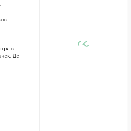
ю
ков
тра в
анок. До