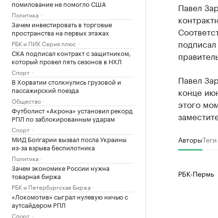
помилование не помогло США
Павел За
Политика
контрактн
Зачем инвестировать в торговые
Соответс
пространства на первых этажах
подписал 
РБК и ПИК Серия плюс
СКА подписал контракт с защитником,
правитель
который провел пять сезонов в НХЛ
Спорт
Павел За
В Хорватии столкнулись грузовой и
пассажирский поезда
конце июн
Общество
этого мом
Футболист «Акрона» установил рекорд
заместит
РПЛ по заблокированным ударам
Спорт
МИД Болгарии вызвал посла Украины
Авторы
Теги
из-за взрыва беспилотника
Политика
Зачем экономике России нужна
РБК-Пермь
товарная биржа
РБК и Петербургская Биржа
«Локомотив» сыграл нулевую ничью с
аутсайдером РПЛ
Спорт