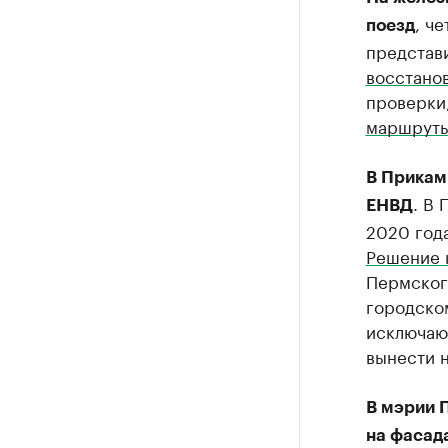
, ч
поезд
представи
восстано
проверки,
маршрут
В Прикам
. В
ЕНВД
2020 года
Решение 
Пермског
городско
исключают
вынести н
В мэрии 
на фасад