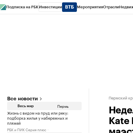
Подписка на РБК
Инвестиции
Мероприятия
Отрасли
Недви
РБК Курсы
РБК Life
Тренды
Визионеры
Национальные проекты
Горо
Спецпроекты СПб
Конференции СПб
Спецпроекты
Проверка конт
Пермский кр
Все новости
Пермь
Весь мир
Неде
Жизнь с видом на пруд или реку:
подборка жилья у набережных и
Kate 
пляжей
РБК и ПИК Серия плюс
маэс