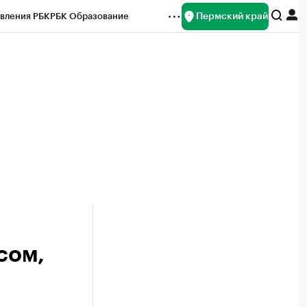
Пермский край
вления РБК
РБК Образование
редитные рейтинги
Франшизы
Газета
ок наличной валюты
сом,