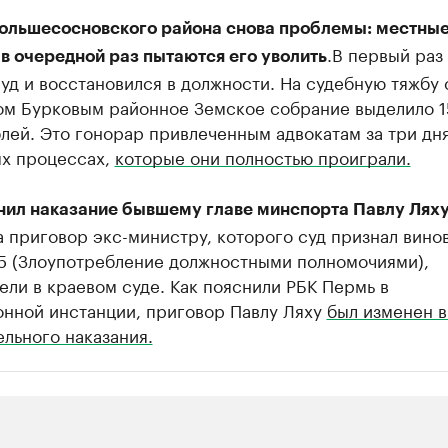
Большесосновского района снова проблемы: местны
.В первый раз
в очередной раз пытаются его уволить
уд и восстановился в должности. На судебную тяжбу 
ом Бурковым районное Земское собрание выделило 
лей. Это гонорар привлеченным адвокатам за три дн
ых процессах,
которые они полностью проиграли.
нил наказание бывшему главе минспорта Павлу Ляху
 приговор экс-министру, которого суд признал вино
85 (Злоупотребление должностными полномочиями),
ли в краевом суде. Как пояснили РБК Пермь в
онной инстанции, приговор Павлу Ляху
был изменен в
льного наказания.