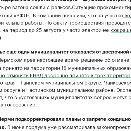
етыре вагона сошли с рельсов.Ситуацию прокомменти
тели «РЖД». В компании пояснили, что на участке
ве
вительные работы.
По факту происшествия проводятс
 на период до 25 августа у части электричек
сокращ
ы
.
ье еще один муниципалитет отказался от досрочной
 Пермском крае настоящее время решение об отмене
 принято на территории 18 муниципальных образова
не отменять ЕНВД досрочно принято в трех территор
о края – Гайнском муниципальном округе, Чайковско
м округе и Частинском муниципальном районе. Эксп
, что в «устоявших» муниципалитетах вопрос могут 
а голосование.
Перми подкорректировали планы о запрете кондици
В июне гордума уже рассматривала законопроект
ах.