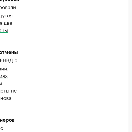
ровали
дутся
я две
ены
 отмены
 ЕНВД с
ний.
иях
м
ерты не
снова
онеров
 о