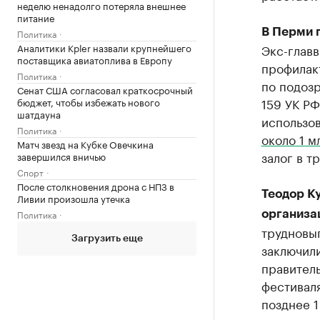
неделю ненадолго потеряла внешнее
питание
В Перми 
Политика
Аналитики Kpler назвали крупнейшего
Экс-глав
поставщика авиатоплива в Европу
профилак
Политика
по подозр
Сенат США согласовал краткосрочный
159 УК Р
бюджет, чтобы избежать нового
шатдауна
использо
Политика
около 1 м
Матч звезд на Кубке Овечкина
залог в т
завершился вничью
Спорт
После столкновения дрона с НПЗ в
Теодор Ку
Ливии произошла утечка
Политика
организа
трудновы
Загрузить еще
заключил
правител
фестивал
позднее 1