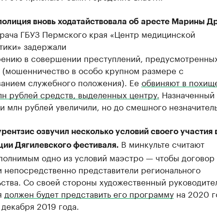
полиция вновь ходатайствовала об аресте Марины Др
врача ГБУЗ Пермского края «Центр медицинской
тики» задержали
ению в совершении преступлений, предусмотренных 
Ф (мошенничество в особо крупном размере с
ванием служебного положения). Ее
обвиняют в похищ
лн рублей средств, выделенных центру.
Назначенный 
ри млн рублей увеличили, но до смешного незначитель
рентзис озвучил несколько условий своего участия 
В минкульте считают
ции Дягилевского фестиваля.
полнимым одно из условий маэстро — чтобы договор 
и непосредственно представители регионального
ьства. Со своей стороны художественный руководите
я
должен будет представить его программу
на 2020 г
 декабря 2019 года.