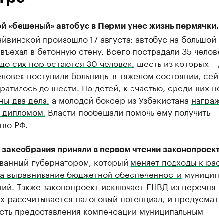
й «бешеный» автобус в Перми унес жизнь пермячки.
айвинской произошло 17 августа: автобус на большой
въехал в бетонную стену. Всего пострадали 35 челов
до сих пор остаются 30 человек,
шесть из которых – 
ловек поступили больницы в тяжелом состоянии, сей
ратилось до шести. Но детей, к счастью, среди них не
ы два дела,
а молодой боксер из Узбекистана
награ
 дипломом.
Власти пообещали помочь ему получить
тво РФ.
 заксобрания приняли в первом чтении законопроек
ванный губернатором, который
меняет подходы к ра
на выравнивание бюджетной обеспеченности
муницип
ий. Также законопроект исключает ЕНВД из перечня 
х рассчитывается налоговый потенциал, и предусмат
сть предоставления компенсации муниципальным