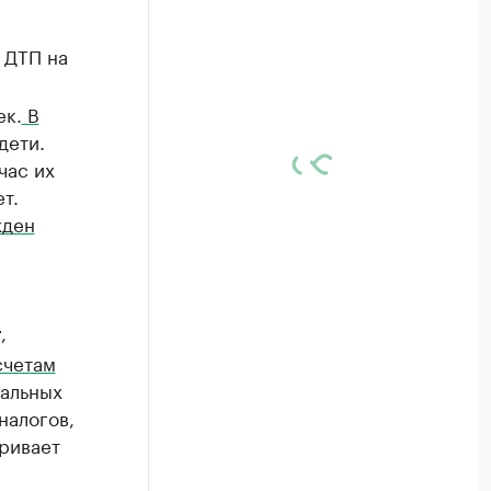
ДТП на
ек.
В
дети.
час их
т.
жден
,
т
счетам
альных
налогов,
ривает