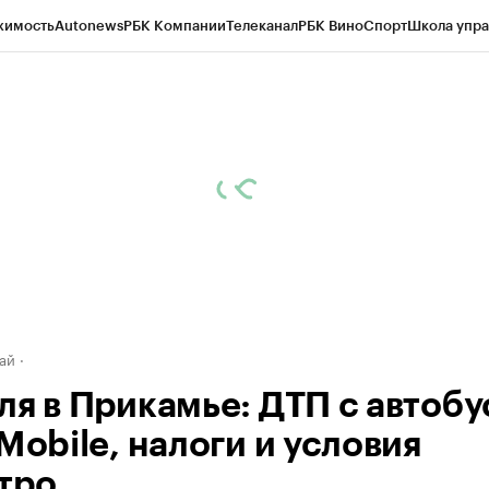
жимость
Autonews
РБК Компании
Телеканал
РБК Вино
Спорт
Школа упра
д
Стиль
Крипто
РБК Бизнес-среда
Дискуссионный клуб
Исследования
К
рагентов
Политика
Экономика
Бизнес
Технологии и медиа
Финансы
Рын
ай
ля в Прикамье: ДТП с автобу
Mobile, налоги и условия
тро