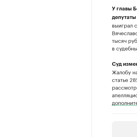
У главы 
депутаты 
выиграл с
Вячеслав
тысяч руб
в судебн
Суд изме
Жалобу на
статье 2
рассмотре
апелляци
дополните