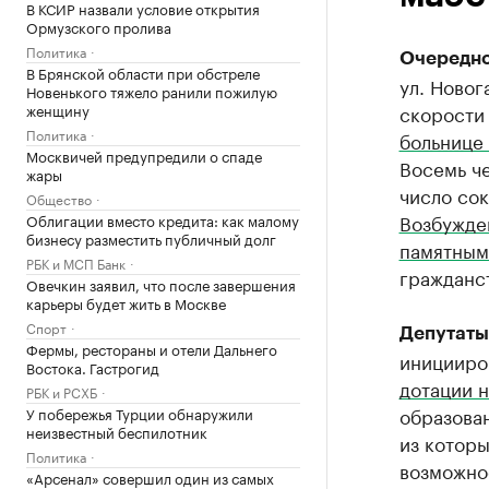
В КСИР назвали условие открытия
Ормузского пролива
Политика
Очередно
В Брянской области при обстреле
ул. Новог
Новенького тяжело ранили пожилую
женщину
скорости 
Политика
больнице 
Москвичей предупредили о спаде
Восемь че
жары
число сок
Общество
Возбужден
Облигации вместо кредита: как малому
бизнесу разместить публичный долг
памятным
РБК и МСП Банк
гражданс
Овечкин заявил, что после завершения
карьеры будет жить в Москве
Спорт
Депутаты
Фермы, рестораны и отели Дальнего
иницииро
Востока. Гастрогид
дотации 
РБК и РСХБ
образован
У побережья Турции обнаружили
неизвестный беспилотник
из которы
Политика
возможно
«Арсенал» совершил один из самых