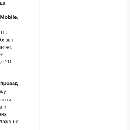
да.
Mobile,
 По
бязан
итет.
он
до 20
 проезд
ику
ости –
а и
ена
 даже не