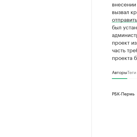
внесении 
вызвал кр
отправить
был устан
администр
проект из
часть тре
проекта б
Авторы
Теги
РБК-Пермь