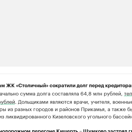
ии
м ЖК «Столичный» сократили долг перед кредиторам
шие производители и продавцы медийной п
чально сумма долга составляла 64,8 млн рублей,
теп
 с информацией в каталоге
рублей
. Дольщиками являются врачи, учителя, военны
ры из разных городов и районов Прикамья, а также 
з ликвидированного Кизеловского угольного бассейн
нодорожном перегоне Кишерть – Шумково застрял г