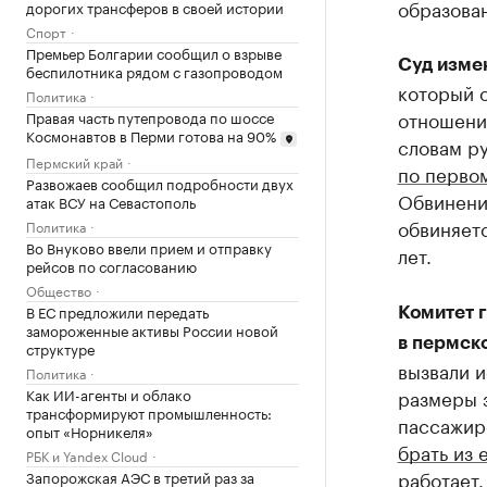
образова
дорогих трансферов в своей истории
Спорт
Премьер Болгарии сообщил о взрыве
Суд изме
беспилотника рядом с газопроводом
который 
Политика
отношени
Правая часть путепровода по шоссе
Космонавтов в Перми готова на 90%
словам р
Пермский край
по перво
Развожаев сообщил подробности двух
Обвинения
атак ВСУ на Севастополь
обвиняет
Политика
Во Внуково ввели прием и отправку
лет.
рейсов по согласованию
Общество
В ЕС предложили передать
Комитет 
замороженные активы России новой
в пермск
структуре
вызвали и
Политика
Как ИИ-агенты и облако
размеры з
трансформируют промышленность:
пассажир
опыт «Норникеля»
брать из 
РБК и Yandex Cloud
работает.
Запорожская АЭС в третий раз за