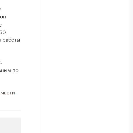
е
 он
с
150
я работы
.
вным по
 части