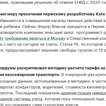
ниям, принявшим решение об отмене ЕНВД с 2020 го
нил меру пресечения пермскому разработчику Kate 
обвиняется в совершении насильственных действий в
и ребенка. Сейчас Федор Власов находится в Перми.
уководителя компании, внесшей залог, программист
о
му требованию являться в Москву
в Следственный ком
 с него на сегодня не сняты. Статья УК, по которой 
ся, предусматривает лишение свободы сроком от 12 
гордумы раскритиковал методику расчета тарифа на
В очередной раз крит
ом пассажирском транспорте.
сходные данные, использованные в методике, в частн
арплат кондукторов, водителей, стоимость километр
опоток. Последний показатель
администрация намер
единой системы учета
, которая пока полноценно еще
 И это признают сами городские власти.