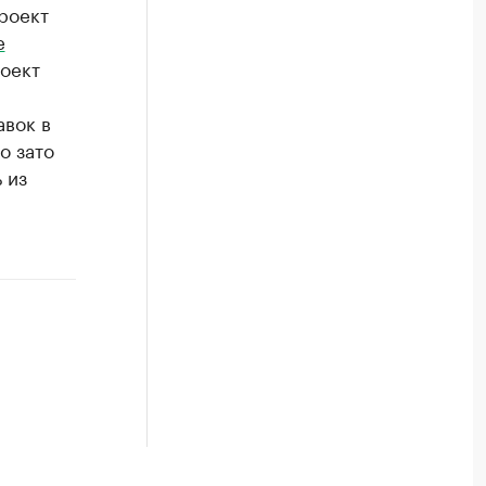
роект
е
роект
авок в
о зато
 из