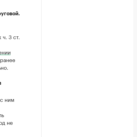
уговой.
ч. 3 ст.
ении
ранее
но.
в
с ним
ль
од не