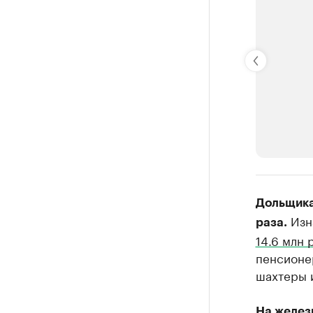
РБК Компан
Дольщика
Крупней
Изна
раза.
Ознакомьтесь
14.6 млн 
пенсионе
шахтеры и
На желез