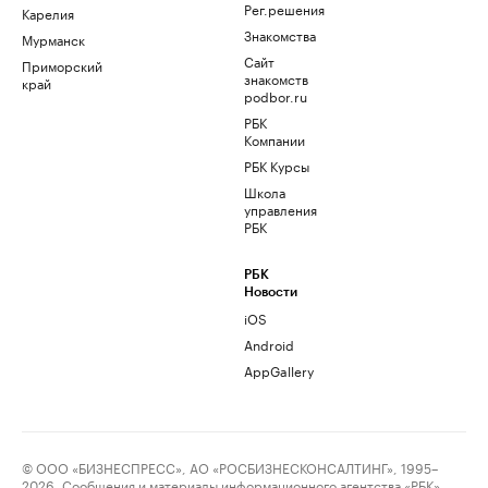
Рег.решения
Карелия
Знакомства
Мурманск
Сайт
Приморский
знакомств
край
podbor.ru
РБК
Компании
РБК Курсы
Школа
управления
РБК
РБК
Новости
iOS
Android
AppGallery
© ООО «БИЗНЕСПРЕСС», АО «РОСБИЗНЕСКОНСАЛТИНГ», 1995–
2026. Сообщения и материалы информационного агентства «РБК»