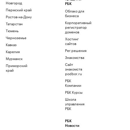
Новгород
РБК
Пермский край
Облако для
бизнеса
Ростов-на-Дону
Корпоративный
Татарстан
регистратор
Тюмень
доменов
Черноземье
Хостинг
сайтов
Кавказ
Рег.решения
Карелия
Знакомства
Мурманск
Сайт
Приморский
знакомств
край
podbor.ru
РБК
Компании
РБК Курсы
Школа
управления
РБК
РБК
Новости