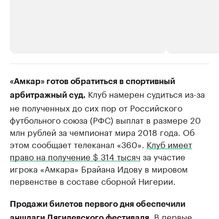
РБК Компании
РБК Компании
«Амкар» готов обратиться в спортивный
Клуб намерен судиться из-за
Крупные организации в
Крупнейшие
арбитражный суд.
нефтегазовой промышленности
недвижимос
не полученных до сих пор от Российского
Найдите и проверьте данные в каталоге
Посмотрите данные
футбольного союза (РФС) выплат в размере 20
млн рублей за чемпионат мира 2018 года. Об
этом сообщает телеканал «360».
Клуб имеет
право на получение $ 314 тысяч
за участие
игрока «Амкара»​ Брайана Идову в мировом
первенстве в составе сборной Нигерии.
Продажи билетов первого дня обеспечили
В первые
аншлаги Дягилевского фестиваля.