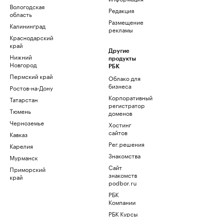
Вологодская
Редакция
область
Размещение
Калининград
рекламы
Краснодарский
край
Другие
Нижний
продукты
Новгород
РБК
Пермский край
Облако для
бизнеса
Ростов-на-Дону
Корпоративный
Татарстан
регистратор
Тюмень
доменов
Черноземье
Хостинг
сайтов
Кавказ
Рег.решения
Карелия
Знакомства
Мурманск
Сайт
Приморский
знакомств
край
podbor.ru
РБК
Компании
РБК Курсы