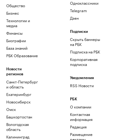
Одноклассники
Общество
Telegram
Бизнес
Дзен
Технологии и
медиа
Финансы
Подписки
Скрыть баннеры
Биографии
на РБК
База знаний
Подписка на РБК
РБК Образование
Корпоративная
подписка
Новости
регионов
Уведомления
Санкт-Петербург
RSS Новости
и область
Екатеринбург
РБК
Новосибирск
О компании
Омск
Контактная
Башкортостан
информация
Вологодская
Редакция
область
Размещение
Калининград
рекламы