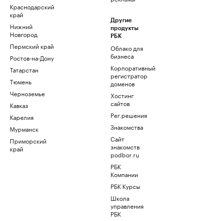
Краснодарский
край
Другие
Нижний
продукты
Новгород
РБК
Пермский край
Облако для
бизнеса
Ростов-на-Дону
Корпоративный
Татарстан
регистратор
Тюмень
доменов
Черноземье
Хостинг
сайтов
Кавказ
Рег.решения
Карелия
Знакомства
Мурманск
Сайт
Приморский
знакомств
край
podbor.ru
РБК
Компании
РБК Курсы
Школа
управления
РБК