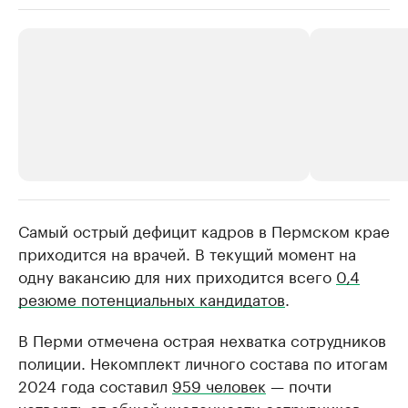
Самый острый дефицит кадров в Пермском крае
РБК Компании
РБК Компании
приходится на врачей. В текущий момент на
Крупнейшие производители и
Страховые к
одну вакансию для них приходится всего
0,4
продавцы медийной продукции
присутствую
резюме потенциальных кандидатов
.
Ознакомьтесь с информацией в каталоге
Посмотрите в ката
В Перми отмечена острая нехватка сотрудников
полиции. Некомплект личного состава по итогам
2024 года составил
959 человек
— почти
четверть от общей численности сотрудников.