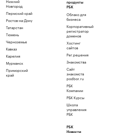
Нижний
продукты
Новгород
РБК
Пермский край
Облако для
бизнеса
Ростов-на-Дону
Корпоративный
Татарстан
регистратор
Тюмень
доменов
Черноземье
Хостинг
сайтов
Кавказ
Рег.решения
Карелия
Знакомства
Мурманск
Сайт
Приморский
знакомств
край
podbor.ru
РБК
Компании
РБК Курсы
Школа
управления
РБК
РБК
Новости