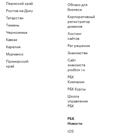
Пермский край
Облако для
бизнеса
Ростов-на-Дону
Корпоративный
Татарстан
регистратор
Тюмень
доменов
Черноземье
Хостинг
сайтов
Кавказ
Рег.решения
Карелия
Знакомства
Мурманск
Сайт
Приморский
знакомств
край
podbor.ru
РБК
Компании
РБК Курсы
Школа
управления
РБК
РБК
Новости
iOS