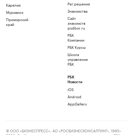
Рег.решения
Карелия
Знакомства
Мурманск
Сайт
Приморский
знакомств
край
podbor.ru
РБК
Компании
РБК Курсы
Школа
управления
РБК
РБК
Новости
iOS
Android
AppGallery
© ООО «БИЗНЕСПРЕСС», АО «РОСБИЗНЕСКОНСАЛТИНГ», 1995–