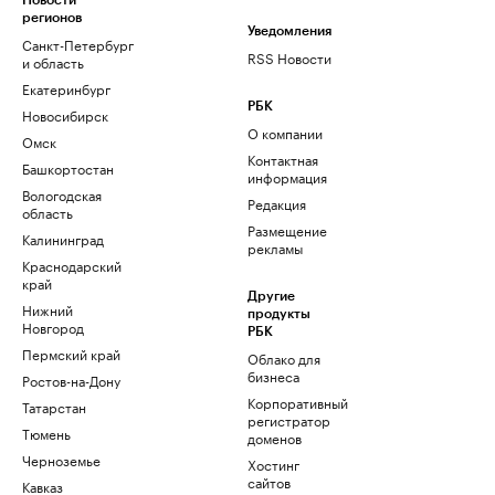
Новости
регионов
Уведомления
Санкт-Петербург
RSS Новости
и область
Екатеринбург
РБК
Новосибирск
О компании
Омск
Контактная
Башкортостан
информация
Вологодская
Редакция
область
Размещение
Калининград
рекламы
Краснодарский
край
Другие
Нижний
продукты
Новгород
РБК
Пермский край
Облако для
бизнеса
Ростов-на-Дону
Корпоративный
Татарстан
регистратор
Тюмень
доменов
Черноземье
Хостинг
сайтов
Кавказ