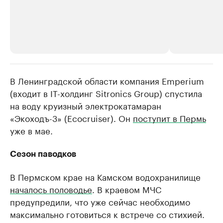
В Ленинградской области компания Emperium
РБК Компании
РБК Компании
(входит в IT-холдинг Sitronics Group) спустила
Крупнейшие производители и
Страховые к
на воду круизный электрокатамаран
продавцы медийной продукции
присутствую
«Экоходъ-3» (Ecocruiser). Он
поступит в Пермь
Ознакомьтесь с информацией в каталоге
Посмотрите в ката
уже в мае.
Сезон паводков
В Пермском крае на Камском водохранилище
началось половодье
. В краевом МЧС
предупредили, что уже сейчас необходимо
максимально готовиться к встрече со стихией.