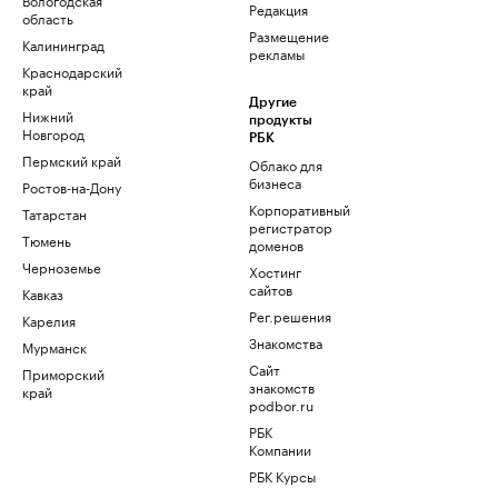
Редакция
область
Размещение
Калининград
рекламы
Краснодарский
край
Другие
Нижний
продукты
Новгород
РБК
Пермский край
Облако для
бизнеса
Ростов-на-Дону
Корпоративный
Татарстан
регистратор
Тюмень
доменов
Черноземье
Хостинг
сайтов
Кавказ
Рег.решения
Карелия
Знакомства
Мурманск
Сайт
Приморский
знакомств
край
podbor.ru
РБК
Компании
РБК Курсы