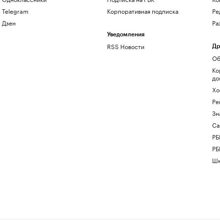
Telegram
Корпоративная подписка
Ре
Дзен
Ра
Уведомления
RSS Новости
Др
Об
Ко
до
Хо
Ре
Зн
Са
РБ
РБ
Шк