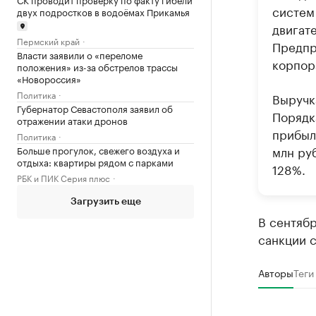
систем
двух подростков в водоёмах Прикамья
двигат
Пермский край
Предпр
Власти заявили о «переломе
корпор
положения» из-за обстрелов трассы
«Новороссия»
Политика
Выручк
Губернатор Севастополя заявил об
Порядка
отражении атаки дронов
прибыл
Политика
млн руб
Больше прогулок, свежего воздуха и
отдыха: квартиры рядом с парками
128%.
РБК и ПИК Серия плюс
Загрузить еще
В сентяб
санкции с
Авторы
Теги