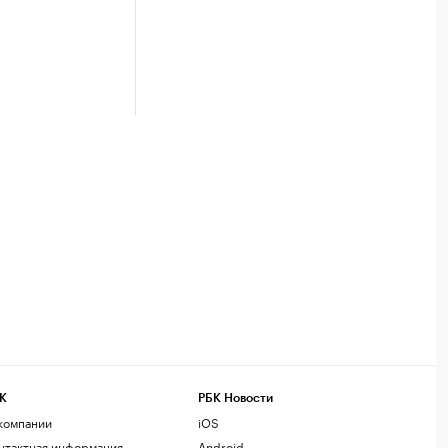
К
РБК Новости
компании
iOS
нтактная информация
Android