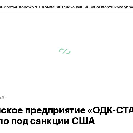
жимость
Autonews
РБК Компании
Телеканал
РБК Вино
Спорт
Школа упра
д
Стиль
Крипто
РБК Бизнес-среда
Дискуссионный клуб
Исследования
К
рагентов
Политика
Экономика
Бизнес
Технологии и медиа
Финансы
Рын
ай
ское предприятие «ОДК-СТ
ло под санкции США