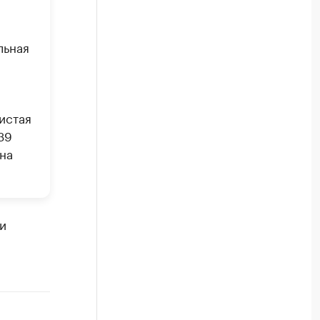
льная
истая
39
на
и