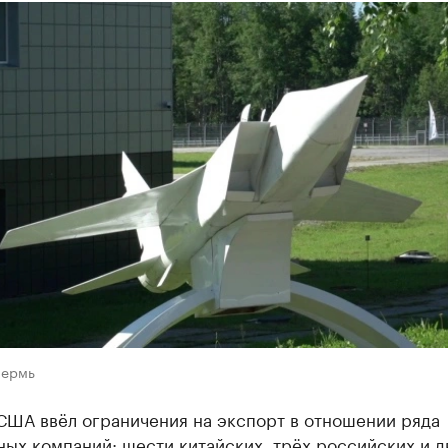
Пермь
США ввёл ограничения на экспорт в отношении ряда
ых компаний: шести китайских, трёх российских и д