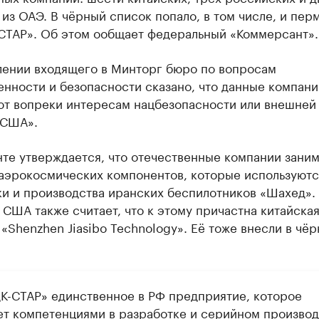
из ОАЭ. В чёрный список попало, в том числе, и пер
СТАР». Об этом ообщает федеральный «Коммерсант».
лении входящего в Минторг бюро по вопросам
нности и безопасности сказано, что данные компани
ют вопреки интересам нацбезопасности или внешней
 США».
нте утверждается, что отечественные компании зани
 аэрокосмических компонентов, которые используютс
ки и производства иранских беспилотников «Шахед».
США также считает, что к этому причастна китайска
«Shenzhen Jiasibo Technology». Её тоже внесли в чё
К-СТАР» единственное в РФ предприятие, которое
ет компетенциями в разработке и серийном производ