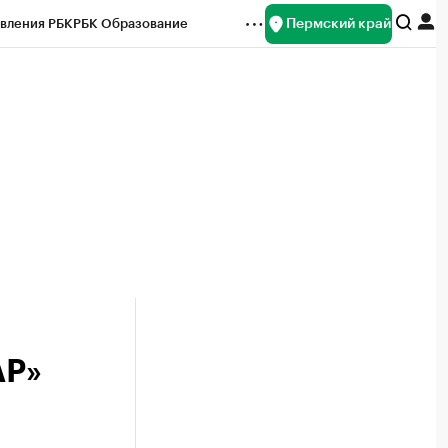
Пермский край
вления РБК
РБК Образование
редитные рейтинги
Франшизы
Газета
ок наличной валюты
АР»