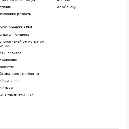
дакция
AppGallery
змещение рекламы
угие продукты РБК
лако для бизнеса
рпоративный регистратор
менов
стинг сайтов
г.решения
акомства
йт знакомств podbor.ru
К Компании
К Курсы
ола управления РБК