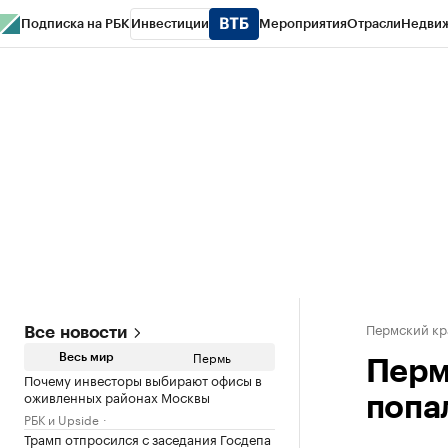
Подписка на РБК
Инвестиции
Мероприятия
Отрасли
Недви
РБК Курсы
РБК Life
Тренды
Визионеры
Национальные проекты
Горо
Спецпроекты СПб
Конференции СПб
Спецпроекты
Проверка конт
Пермский кр
Все новости
Пермь
Весь мир
Перм
Почему инвесторы выбирают офисы в
оживленных районах Москвы
попа
РБК и Upside
Трамп отпросился с заседания Госдепа