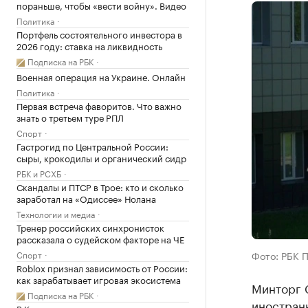
пораньше, чтобы «вести войну». Видео
Политика
Портфель состоятельного инвестора в
2026 году: ставка на ликвидность
Подписка на РБК
Военная операция на Украине. Онлайн
Политика
Первая встреча фаворитов. Что важно
знать о третьем туре РПЛ
Спорт
Гастрогид по Центральной России:
сыры, крокодилы и органический сидр
РБК и РСХБ
Скандалы и ПТСР в Трое: кто и сколько
заработал на «Одиссее» Нолана
Технологии и медиа
Тренер российских синхронисток
рассказала о судейском факторе на ЧЕ
Фото: РБК 
Спорт
Roblox признал зависимость от России:
как зарабатывает игровая экосистема
Минторг 
Подписка на РБК
иностранн