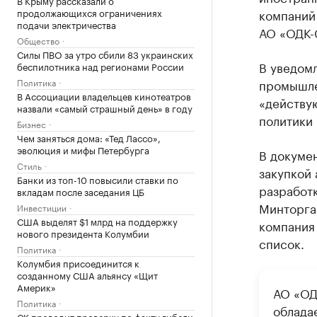
В Крыму рассказали о
компаний 
продолжающихся ограничениях
подачи электричества
АО «ОДК-
Общество
Силы ПВО за утро сбили 83 украинских
В уведом
беспилотника над регионами России
промышле
Политика
В Ассоциации владельцев кинотеатров
«действу
назвали «самый страшный день» в году
политики
Бизнес
Чем заняться дома: «Тед Лассо»,
эволюция и мифы Петербурга
В докуме
Стиль
закупкой
Банки из топ-10 повысили ставки по
разработ
вкладам после заседания ЦБ
Минторга 
Инвестиции
США выделят $1 млрд на поддержку
компания 
нового президента Колумбии
список.
Политика
Колумбия присоединится к
созданному США альянсу «Щит
Америк»
АО «ОД
Политика
облада
СК проводит проверку по факту гибели