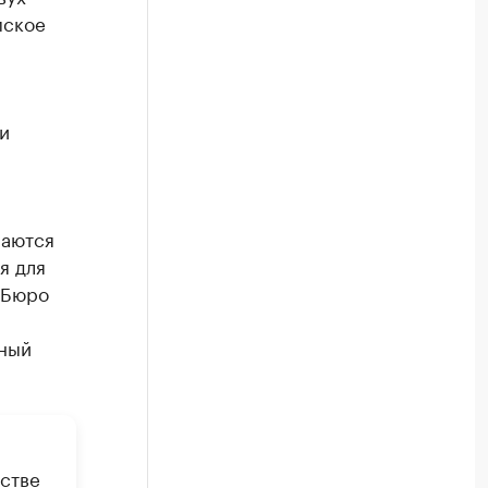
мское
и
маются
я для
 Бюро
я
рный
стве