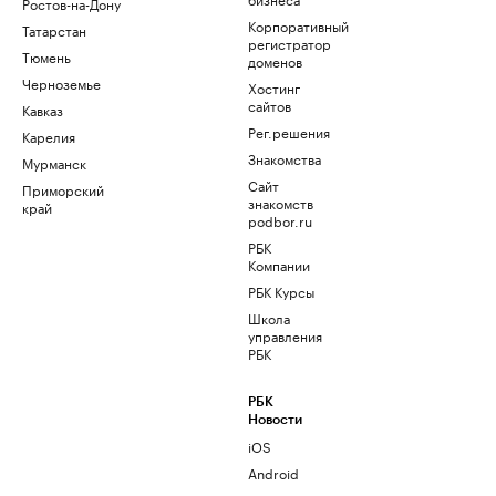
Ростов-на-Дону
Корпоративный
Татарстан
регистратор
Тюмень
доменов
Черноземье
Хостинг
сайтов
Кавказ
Рег.решения
Карелия
Знакомства
Мурманск
Сайт
Приморский
знакомств
край
podbor.ru
РБК
Компании
РБК Курсы
Школа
управления
РБК
РБК
Новости
iOS
Android