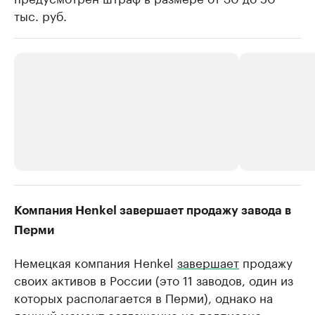
тыс. руб.
РБК Компании
РБК Компании
Компания Henkel завершает продажу завода в
Крупные организации в
Крупнейшие
Перми
нефтегазовой промышленности
недвижимос
Немецкая компания Henkel
завершает
продажу
Найдите и проверьте данные в каталоге
Посмотрите данные
своих активов в России (это 11 заводов, один из
которых располагается в Перми), однако на
данный момент соглашение не подписано.