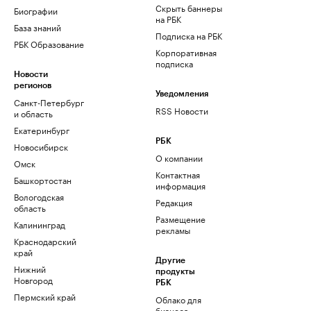
Скрыть баннеры
Биографии
на РБК
База знаний
Подписка на РБК
РБК Образование
Корпоративная
подписка
Новости
регионов
Уведомления
Санкт-Петербург
RSS Новости
и область
Екатеринбург
РБК
Новосибирск
О компании
Омск
Контактная
Башкортостан
информация
Вологодская
Редакция
область
Размещение
Калининград
рекламы
Краснодарский
край
Другие
Нижний
продукты
Новгород
РБК
Пермский край
Облако для
бизнеса