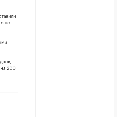
ставили
то не
ыми
дцев,
 на 200