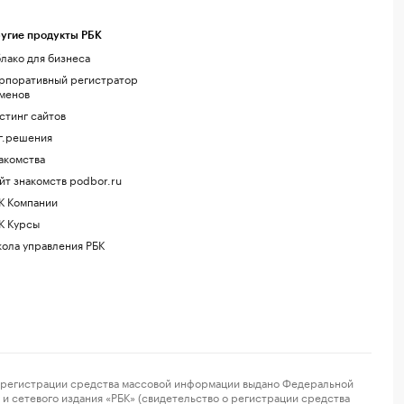
угие продукты РБК
лако для бизнеса
рпоративный регистратор
менов
стинг сайтов
г.решения
акомства
йт знакомств podbor.ru
К Компании
К Курсы
ола управления РБК
регистрации средства массовой информации выдано Федеральной
и сетевого издания «РБК» (свидетельство о регистрации средства