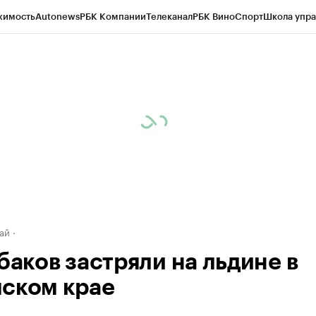
жимость
Autonews
РБК Компании
Телеканал
РБК Вино
Спорт
Школа упра
д
Стиль
Крипто
РБК Бизнес-среда
Дискуссионный клуб
Исследования
К
рагентов
Политика
Экономика
Бизнес
Технологии и медиа
Финансы
Рын
ай
баков застряли на льдине в
ском крае