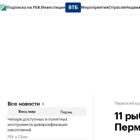
Подписка на РБК
Инвестиции
Мероприятия
Отрасли
Недви
РБК Курсы
РБК Life
Тренды
Визионеры
Национальные проекты
Горо
Спецпроекты СПб
Конференции СПб
Спецпроекты
Проверка конт
Пермский кр
Все новости
Пермь
Весь мир
11 ры
Четыре доступных и понятных
инструмента диверсификации
Перм
накоплений
РБК и Сбер