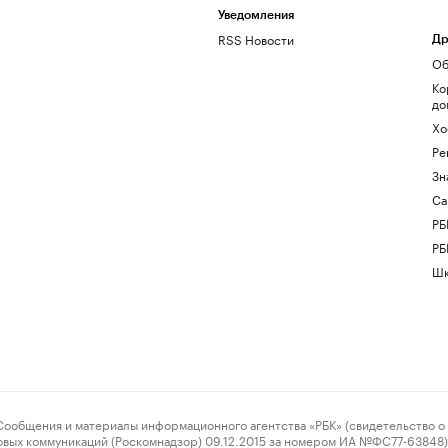
Уведомления
RSS Новости
Др
Об
Ко
до
Хо
Ре
Зн
Са
РБ
РБ
Шк
ения и материалы информационного агентства «РБК» (свидетельство о 
овых коммуникаций (Роскомнадзор) 09.12.2015 за номером ИА №ФС77-63848) 