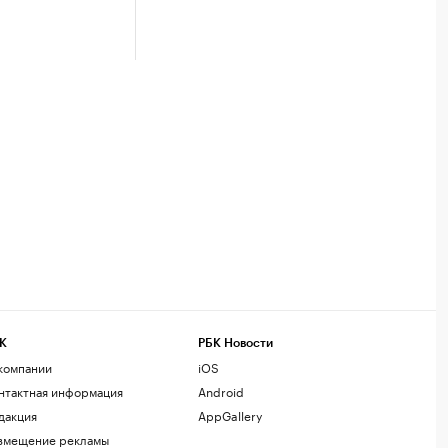
К
РБК Новости
компании
iOS
нтактная информация
Android
дакция
AppGallery
змещение рекламы