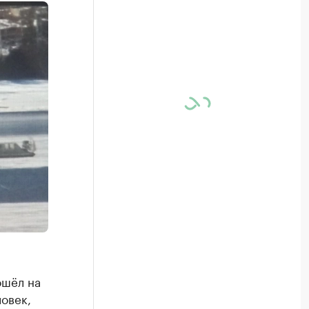
ошёл на
ловек,