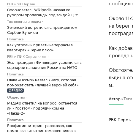
сообщило
РБК и УК Первая
Сооснователь Wikipedia назвал ее
рупором пропаганды под эгидой ЦРУ
Около 11:
Технологии и медиа
на берег 
Зеленский встретился с президентом
пострадал
Сербии Вучичем
Политика
Как устроены приватные террасы в
Как доба
квартирах «Серии плюс»
проведен
РБК и ПИК Серия плюс
Экс-президент Финляндии усомнился в
сценарии нападения России на НАТО
Обстоятел
Политика
льдина о
Глава «Эксмо» назвал книгу, которая
м.
поможет стать «лучшей версией себя»
РАДИО
Общество
Авторы
Теги
Мадьяр ответил на вопрос, останется
ли «Росатом» подрядчиком на
«Пакш-2»
РБК Пермь
Политика
Росфинмониторинг рассказал, как
помог выявить криптомошенников в