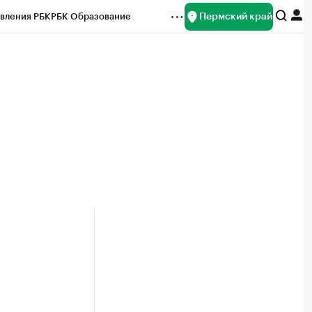
Пермский край
вления РБК
РБК Образование
редитные рейтинги
Франшизы
Газета
ок наличной валюты