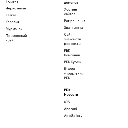
Тюмень
доменов
Черноземье
Хостинг
сайтов
Кавказ
Рег.решения
Карелия
Знакомства
Мурманск
Сайт
Приморский
знакомств
край
podbor.ru
РБК
Компании
РБК Курсы
Школа
управления
РБК
РБК
Новости
iOS
Android
AppGallery