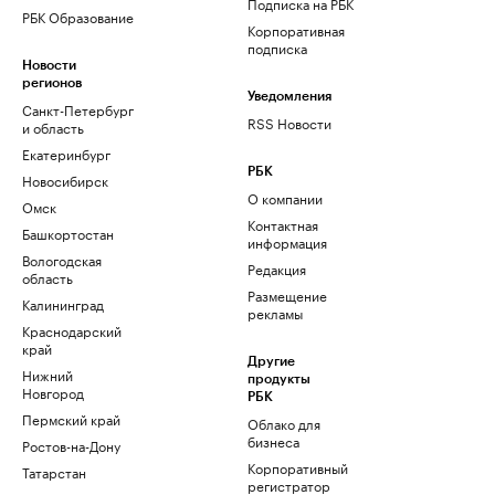
Подписка на РБК
РБК Образование
Корпоративная
подписка
Новости
регионов
Уведомления
Санкт-Петербург
RSS Новости
и область
Екатеринбург
РБК
Новосибирск
О компании
Омск
Контактная
Башкортостан
информация
Вологодская
Редакция
область
Размещение
Калининград
рекламы
Краснодарский
край
Другие
Нижний
продукты
Новгород
РБК
Пермский край
Облако для
бизнеса
Ростов-на-Дону
Корпоративный
Татарстан
регистратор