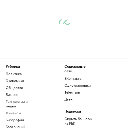
Рубрики
Социальные
сети
Политика
ВКонтакте
Экономика
Одноклассники
Общество
Telegram
Бизнес
Дзен
Технологии и
медиа
Финансы
Подписки
Скрыть баннеры
Биографии
на РБК
База знаний