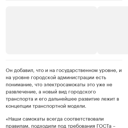
Он добавил, что и на государственном уровне, и
РБК Компании
РБК Компании
на уровне городской администрации есть
Крупнейшие производители и
Страховые к
понимание, что электросамокаты это уже не
продавцы медийной продукции
присутствую
развлечение, а новый вид городского
Ознакомьтесь с информацией в каталоге
Посмотрите в ката
транспорта и его дальнейшее развитие лежит в
концепции транспортной модели.
«Наши самокаты всегда соответствовали
правилам, подходили под требования ГОСТа –