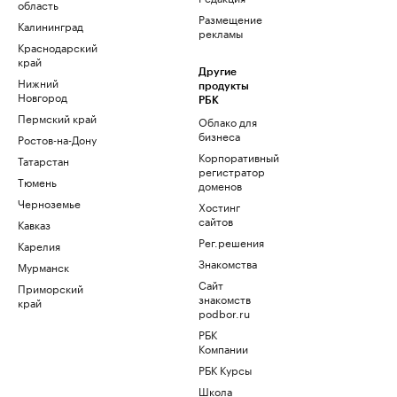
область
Размещение
Калининград
рекламы
Краснодарский
край
Другие
Нижний
продукты
Новгород
РБК
Пермский край
Облако для
бизнеса
Ростов-на-Дону
Корпоративный
Татарстан
регистратор
Тюмень
доменов
Черноземье
Хостинг
сайтов
Кавказ
Рег.решения
Карелия
Знакомства
Мурманск
Сайт
Приморский
знакомств
край
podbor.ru
РБК
Компании
РБК Курсы
Школа