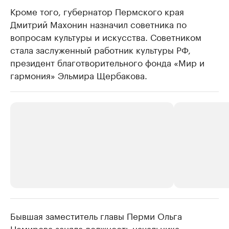
Кроме того, губернатор Пермского края
Дмитрий Махонин назначил советника по
вопросам культуры и искусства. Советником
стала заслуженный работник культуры РФ,
президент благотворительного фонда «Мир и
гармония» Эльмира Щербакова.
Бывшая заместитель главы Перми Ольга
РБК Компании
РБК Компании
Немирова
заняла
должность начальника