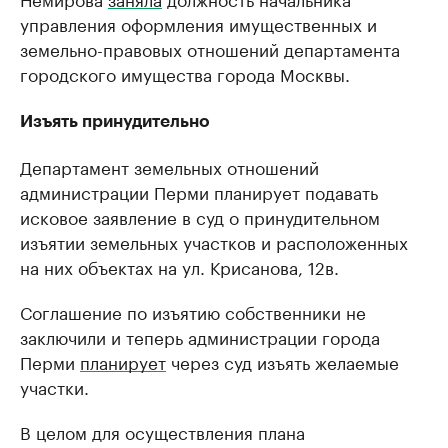
Крупные организации в
Крупнейшие
управления оформления имущественных и
нефтегазовой промышленности
недвижимос
земельно-правовых отношений департамента
Найдите и проверьте данные в каталоге
Посмотрите данные
городского имущества города Москвы.
Изъять принудительно
Департамент земельных отношений
администрации Перми планирует подавать
исковое заявление в суд о принудительном
изъятии земельных участков и расположенных
на них объектах на ул. Крисанова, 12в.
Соглашение по изъятию собственники не
заключили и теперь администрации города
Перми
планирует
через суд изъять желаемые
участки.
В целом для осуществления плана