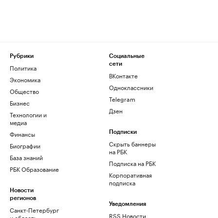
Рубрики
Социальные
сети
Политика
ВКонтакте
Экономика
Одноклассники
Общество
Telegram
Бизнес
Дзен
Технологии и
медиа
Финансы
Подписки
Скрыть баннеры
Биографии
на РБК
База знаний
Подписка на РБК
РБК Образование
Корпоративная
подписка
Новости
регионов
Уведомления
Санкт-Петербург
RSS Новости
и область