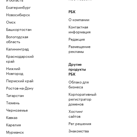
Екатеринбург
РБК
Новосибирск
О компании
Омск
Контактная
Башкортостан
информация
Вологодская
Редакция
область
Размещение
Калининград
рекламы
Краснодарский
край
Другие
Нижний
продукты
Новгород
РБК
Пермский край
Облако для
бизнеса
Ростов-на-Дону
Корпоративный
Татарстан
регистратор
Тюмень
доменов
Черноземье
Хостинг
сайтов
Кавказ
Рег.решения
Карелия
Знакомства
Мурманск