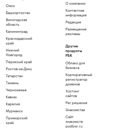
О компании
Омск
Контактная
Башкортостан
информация
Вологодская
Редакция
область
Размещение
Калининград
рекламы
Краснодарский
край
Другие
Нижний
продукты
Новгород
РБК
Пермский край
Облако для
бизнеса
Ростов-на-Дону
Корпоративный
Татарстан
регистратор
Тюмень
доменов
Черноземье
Хостинг
сайтов
Кавказ
Рег.решения
Карелия
Знакомства
Мурманск
Сайт
Приморский
знакомств
край
podbor.ru