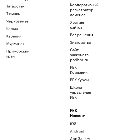
Корпоративный
Татарстан
регистратор
Тюмень
доменов
Черноземье
Хостинг
сайтов
Кавказ
Рег.решения
Карелия
Знакомства
Мурманск
Сайт
Приморский
знакомств
край
podbor.ru
РБК
Компании
РБК Курсы
Школа
управления
РБК
РБК
Новости
iOS
Android
AppGallery