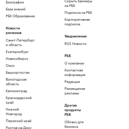
Скрыть баннеры
Биографии
на РБК
База знаний
Подписка на РБК
РБК Образование
Корпоративная
подписка
Новости
регионов
Уведомления
Санкт-Петербург
RSS Новости
и область
Екатеринбург
РБК
Новосибирск
О компании
Омск
Контактная
Башкортостан
информация
Вологодская
Редакция
область
Размещение
Калининград
рекламы
Краснодарский
край
Другие
Нижний
продукты
Новгород
РБК
Пермский край
Облако для
бизнеса
Ростов-на-Дону