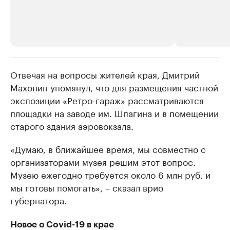
Отвечая на вопросы жителей края, Дмитрий
РБК Компании
РБК Компании
Махонин упомянул, что для размещения частной
Крупнейшие производители и
Страховые к
экспозиции «Ретро-гараж» рассматриваются
продавцы медийной продукции
присутствую
площадки на заводе им. Шпагина и в помещении
Ознакомьтесь с информацией в каталоге
Посмотрите в ката
старого здания аэровокзала.
«Думаю, в ближайшее время, мы совместно с
организаторами музея решим этот вопрос.
Музею ежегодно требуется около 6 млн руб. и
мы готовы помогать», – сказал врио
губернатора.
Новое о Covid-19 в крае