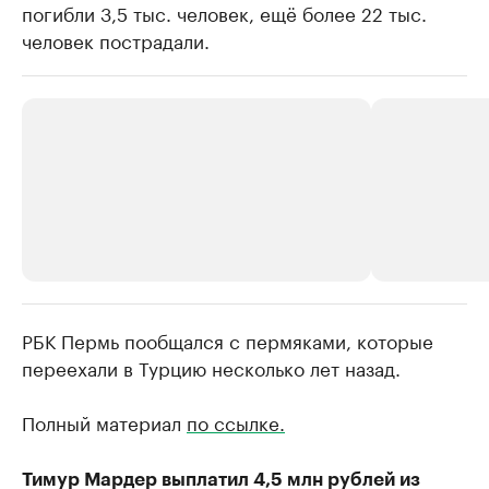
погибли 3,5 тыс. человек, ещё более 22 тыс.
человек пострадали.
РБК Пермь пообщался с пермяками, которые
РБК Компании
РБК Компании
переехали в Турцию несколько лет назад.
Крупнейшие производители и
Страховые к
продавцы медийной продукции
присутствую
Полный материал
по ссылке.
Ознакомьтесь с информацией в каталоге
Посмотрите в ката
Тимур Мардер выплатил 4,5 млн рублей из