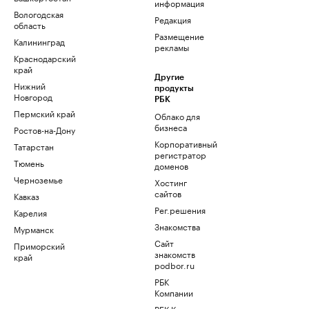
информация
Вологодская
Редакция
область
Размещение
Калининград
рекламы
Краснодарский
край
Другие
Нижний
продукты
Новгород
РБК
Пермский край
Облако для
бизнеса
Ростов-на-Дону
Корпоративный
Татарстан
регистратор
Тюмень
доменов
Черноземье
Хостинг
сайтов
Кавказ
Рег.решения
Карелия
Знакомства
Мурманск
Сайт
Приморский
знакомств
край
podbor.ru
РБК
Компании
РБК Курсы