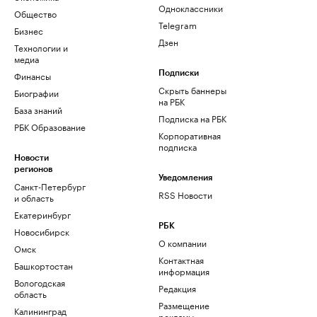
Одноклассники
Общество
Telegram
Бизнес
Дзен
Технологии и
медиа
Финансы
Подписки
Скрыть баннеры
Биографии
на РБК
База знаний
Подписка на РБК
РБК Образование
Корпоративная
подписка
Новости
регионов
Уведомления
Санкт-Петербург
RSS Новости
и область
Екатеринбург
РБК
Новосибирск
О компании
Омск
Контактная
Башкортостан
информация
Вологодская
Редакция
область
Размещение
Калининград
рекламы