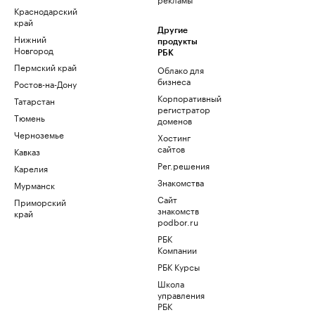
Краснодарский
край
Другие
Нижний
продукты
Новгород
РБК
Пермский край
Облако для
бизнеса
Ростов-на-Дону
Корпоративный
Татарстан
регистратор
Тюмень
доменов
Черноземье
Хостинг
сайтов
Кавказ
Рег.решения
Карелия
Знакомства
Мурманск
Сайт
Приморский
знакомств
край
podbor.ru
РБК
Компании
РБК Курсы
Школа
управления
РБК