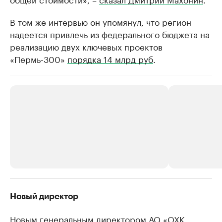
В том же интервью он упомянул, что регион
надеется привлечь из федерального бюджета на
реализацию двух ключевых проектов
«Пермь-300»
порядка 14 млрд руб
.
РБК Компании
РБК Компании
Новый директор
Крупнейшие производители и
Страховые к
Новым генеральным директором АО «ОХК
продавцы медийной продукции
присутствую