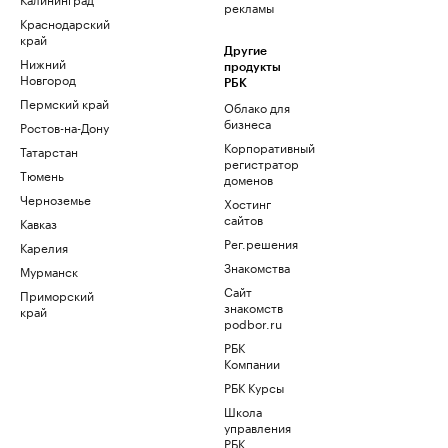
рекламы
Краснодарский
край
Другие
Нижний
продукты
Новгород
РБК
Пермский край
Облако для
бизнеса
Ростов-на-Дону
Корпоративный
Татарстан
регистратор
Тюмень
доменов
Черноземье
Хостинг
сайтов
Кавказ
Рег.решения
Карелия
Знакомства
Мурманск
Сайт
Приморский
знакомств
край
podbor.ru
РБК
Компании
РБК Курсы
Школа
управления
РБК