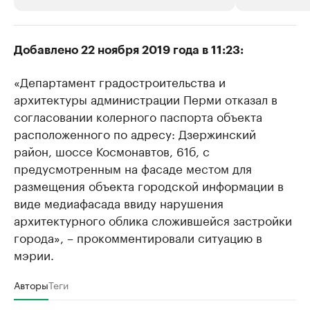
РБК Компании
РБК Компании
Добавлено 22 ноября 2019 года в 11:23:
Крупнейшие производители и
Страховые к
«Департамент градостроительства и
продавцы медийной продукции
присутствую
архитектуры администрации Перми отказал в
Ознакомьтесь с информацией в каталоге
Посмотрите в ката
согласовании колерного паспорта объекта
расположенного по адресу: Дзержинский
район, шоссе Космонавтов, 61б, с
предусмотренным на фасаде местом для
размещения объекта городской информации в
виде медиафасада ввиду нарушения
архитектурного облика сложившейся застройки
города», – прокомментировали ситуацию в
мэрии.
Авторы
Теги