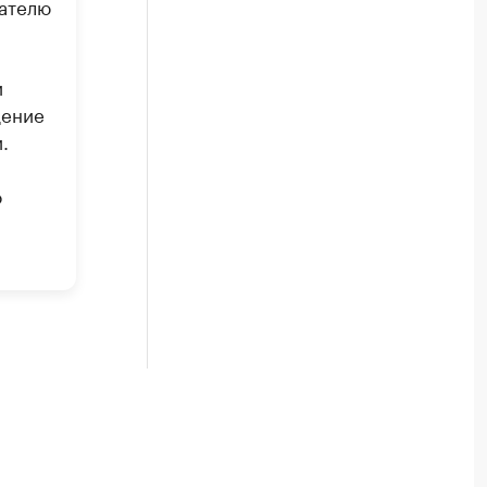
ателю
и
дение
.
о