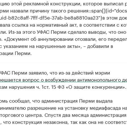
цию этой рекламной конструкции, которое выписал р
ми назвали причину такого решения::span[]{id="docs
guid-b82c8aff-7fff-df5e-37ab-be8a8810aa23"}в этом до
вала ссылка на нормативный акт, в соответствии с к
ли. Из-за этого УФАС Перми сделало выводы, что оно
. «Документ об аннулировании отозвали, его переде
с указанием на нарушенные акты», – добавили в
рации Перми.
УФАС Перми заявило, что из-за действий мэрии
решается вопрос о возбуждении антимонопольного д
ам нарушения ч. 1ст. 15 ФЗ «О защите конкуренции».
рмь сообщал, что администрация Перми выдала
инимателю разрешение на установку медиафасада н
 торгового центра. Спустя два месяца администрация
, что конструкция незаконна, так как она не соответс