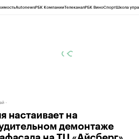
жимость
Autonews
РБК Компании
Телеканал
РБК Вино
Спорт
Школа упра
д
Стиль
Крипто
РБК Бизнес-среда
Дискуссионный клуб
Исследования
К
рагентов
Политика
Экономика
Бизнес
Технологии и медиа
Финансы
Рын
ай
я настаивает на
удительном демонтаже
афасада на ТЦ «Айсберг»