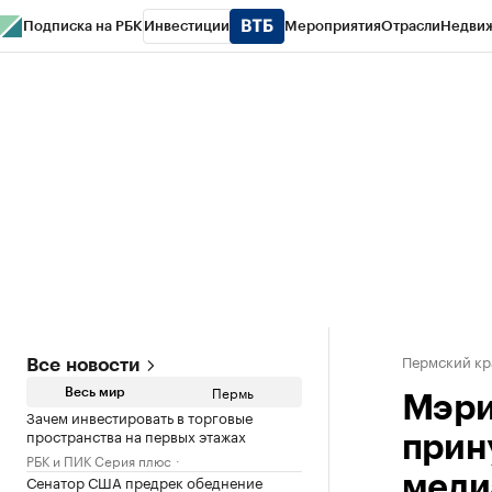
Подписка на РБК
Инвестиции
Мероприятия
Отрасли
Недви
РБК Курсы
РБК Life
Тренды
Визионеры
Национальные проекты
Горо
Спецпроекты СПб
Конференции СПб
Спецпроекты
Проверка конт
Пермский кр
Все новости
Пермь
Весь мир
Мэри
Зачем инвестировать в торговые
пространства на первых этажах
прин
РБК и ПИК Серия плюс
Сенатор США предрек обеднение
меди