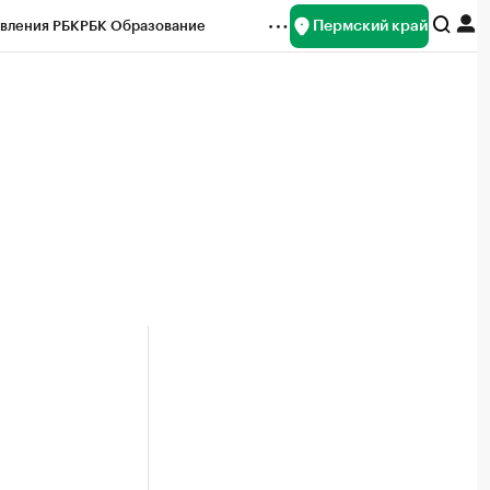
Пермский край
вления РБК
РБК Образование
редитные рейтинги
Франшизы
Газета
ок наличной валюты