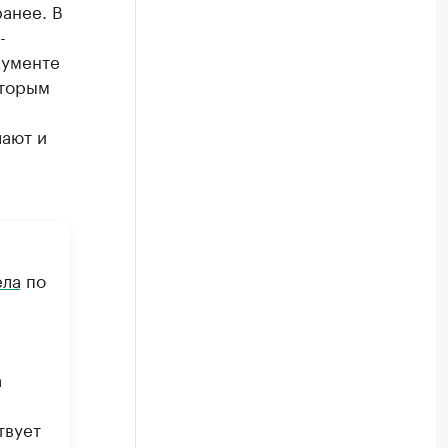
анее. В
-
кументе
оторым
лают и
ела
по
а
твует