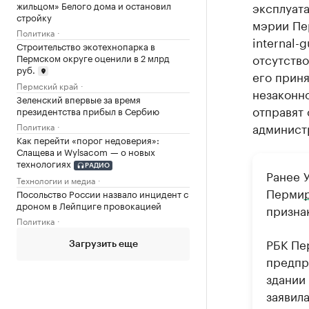
жильцом» Белого дома и остановил
эксплуата
стройку
мэрии Пер
Политика
internal-
Строительство экотехнопарка в
отсутство
Пермском округе оценили в 2 млрд
руб.
его приня
Пермский край
незаконно
Зеленский впервые за время
отправят 
президентства прибыл в Сербию
админист
Политика
Как перейти «порог недоверия»:
Слащева и Wylsacom — о новых
технологиях
РАДИО
Ранее 
Технологии и медиа
Перми
Посольство России назвало инцидент с
дроном в Лейпциге провокацией
признак
Политика
РБК Пе
Загрузить еще
предпр
здании
заявила