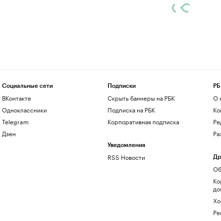
Социальные сети
Подписки
РБ
ВКонтакте
Скрыть баннеры на РБК
О 
Одноклассники
Подписка на РБК
Ко
Telegram
Корпоративная подписка
Ре
Дзен
Ра
Уведомления
RSS Новости
Др
Об
Ко
до
Хо
Ре