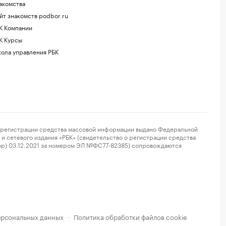
акомства
йт знакомств podbor.ru
К Компании
К Курсы
ола управления РБК
регистрации средства массовой информации выдано Федеральной
и сетевого издания «РБК» (свидетельство о регистрации средства
ор) 03.12.2021 за номером ЭЛ №ФС77-82385) сопровождаются
ерсональных данных
Политика обработки файлов cookie
·