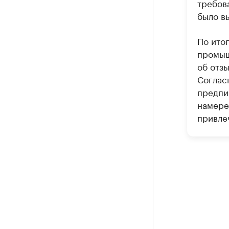
требов
было в
По ито
промыш
об отз
Соглас
предпи
намере
привле