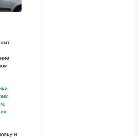
ежит
ание
ном
ики
оим
м,
и», –
овку и