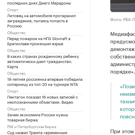
последних днях Диего Марадоны
Спорт
Литовец на автомобиле протаранил
Фото: РБК-
заграждения, пытаясь попасть в
Россию
Общество
Медиафас
Перед пожаром на НПЗ Slovnaft в
предусмо
Братиславе произошел взрыв
демонтажу
Общество
собствен
В каких странах рожденному ребенку
автоматически дают гражданство.
админист
Карта
порядке».
Общество
19-летняя россиянка впервые победила
соперницу из топ-20 на турнире WTA
«Пози
Спорт
неизм
Пентагон показал 16 новых записей с
техни
неопознанными объектами. Видео
котор
Общество
Зачем экономике России нужна
поясн
товарная биржа
РБК и Петербургская Биржа
При этом
Суд назвал Трампа «временным