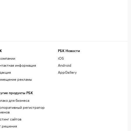
К
РБК Новости
компании
iOS
нтактная информация
Android
дакция
AppGallery
змещение рекламы
угие продукты РБК
лако для бизнеса
рпоративный регистратор
менов
стинг сайтов
г.решения