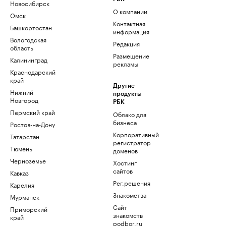
Новосибирск
О компании
Омск
Контактная
Башкортостан
информация
Вологодская
Редакция
область
Размещение
Калининград
рекламы
Краснодарский
край
Другие
Нижний
продукты
Новгород
РБК
Пермский край
Облако для
бизнеса
Ростов-на-Дону
Корпоративный
Татарстан
регистратор
Тюмень
доменов
Черноземье
Хостинг
сайтов
Кавказ
Рег.решения
Карелия
Знакомства
Мурманск
Сайт
Приморский
знакомств
край
podbor.ru