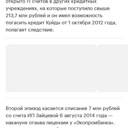
открыто 11 счетов в других кредитных
учреждениях, на которые поступило свыше
213,7 млн рублей и он имел возможность
погасить кредит Куйды от 1 октября 2012 года,
полагает следствие.
Второй эпизод касается списания 7 млн рублей
РБК Компании
РБК Компании
со счета ИП Зайцевой 6 августа 2014 года —
Крупные организации в
Крупнейшие
накануне отзыва лицензии у «Экопромбанка».
нефтегазовой промышленности
недвижимос