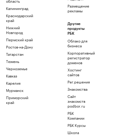
область
Размещение
Калининград
рекламы
Краснодарский
край
Другие
Нижний
продукты
Новгород
РБК
Пермский край
Облако для
бизнеса
Ростов-на-Дону
Корпоративный
Татарстан
регистратор
Тюмень
доменов
Черноземье
Хостинг
сайтов
Кавказ
Рег.решения
Карелия
Знакомства
Мурманск
Сайт
Приморский
знакомств
край
podbor.ru
РБК
Компании
РБК Курсы
Школа