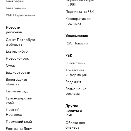
Биографии
на РБК
База знаний
Подписка на РБК
РБК Образование
Корпоративная
подписка
Новости
регионов
Уведомления
Санкт-Петербург
RSS Новости
и область
Екатеринбург
РБК
Новосибирск
О компании
Омск
Контактная
Башкортостан
информация
Вологодская
Редакция
область
Размещение
Калининград
рекламы
Краснодарский
край
Другие
Нижний
продукты
Новгород
РБК
Пермский край
Облако для
бизнеса
Ростов-на-Дону