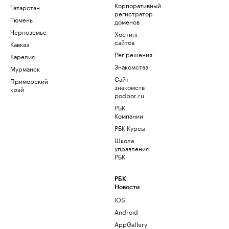
Корпоративный
Татарстан
регистратор
Тюмень
доменов
Черноземье
Хостинг
сайтов
Кавказ
Рег.решения
Карелия
Знакомства
Мурманск
Сайт
Приморский
знакомств
край
podbor.ru
РБК
Компании
РБК Курсы
Школа
управления
РБК
РБК
Новости
iOS
Android
AppGallery