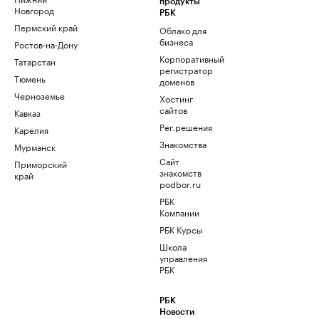
продукты
Новгород
РБК
Пермский край
Облако для
бизнеса
Ростов-на-Дону
Корпоративный
Татарстан
регистратор
Тюмень
доменов
Черноземье
Хостинг
сайтов
Кавказ
Рег.решения
Карелия
Знакомства
Мурманск
Сайт
Приморский
знакомств
край
podbor.ru
РБК
Компании
РБК Курсы
Школа
управления
РБК
РБК
Новости