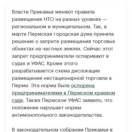
РБК Компании
РБК Компании
Власти Прикамья меняют правила
Крупнейшие производители и
Страховые к
размещения НТО на разных уровнях —
продавцы медийной продукции
присутствую
региональном и муниципальном. Так, в
Ознакомьтесь с информацией в каталоге
Посмотрите в ката
марте Пермская городская дума приняла
решение о запрете размещения торговых
объектах на частных землях. Сейчас этот
запрет предприниматели оспаривают в
судах и УФАС. Кроме этого
разрабатывается схема дислокации
размещения нестационарной торговли в
Перми. Эта норма была
оспорена
предпринимателями в Пермском краевом
суде
. Также Пермское УФАС заявило, что
положение нарушает нормы
антимонопольного законодательства.
В законодательном собрании Прикамья в