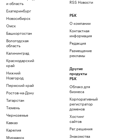
RSS Новости
и область
Екатеринбург
РБК
Новосибирск
О компании
Омск
Контактная
Башкортостан
информация
Вологодская
Редакция
область
Размещение
Калининград
рекламы
Краснодарский
край
Другие
Нижний
продукты
Новгород
РБК
Пермский край
Облако для
бизнеса
Ростов-на-Дону
Корпоративный
Татарстан
регистратор
Тюмень
доменов
Черноземье
Хостинг
сайтов
Кавказ
Рег.решения
Карелия
Знакомства
Мурманск