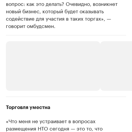
вопрос: как это делать? Очевидно, возникнет
новый бизнес, который будет оказывать
содействие для участия в таких торгах», —
говорит омбудсмен.
РБК Компании
РБК Компании
Торговля уместна
Крупные организации в
Крупнейшие
«Что меня не устраивает в вопросах
нефтегазовой промышленности
недвижимос
размещения НТО сегодня — это то, что
Найдите и проверьте данные в каталоге
Посмотрите данные