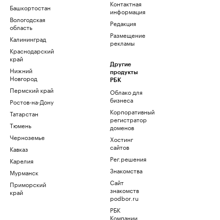
Контактная
Башкортостан
информация
Вологодская
Редакция
область
Размещение
Калининград
рекламы
Краснодарский
край
Другие
Нижний
продукты
Новгород
РБК
Пермский край
Облако для
бизнеса
Ростов-на-Дону
Корпоративный
Татарстан
регистратор
Тюмень
доменов
Черноземье
Хостинг
сайтов
Кавказ
Рег.решения
Карелия
Знакомства
Мурманск
Сайт
Приморский
знакомств
край
podbor.ru
РБК
Компании