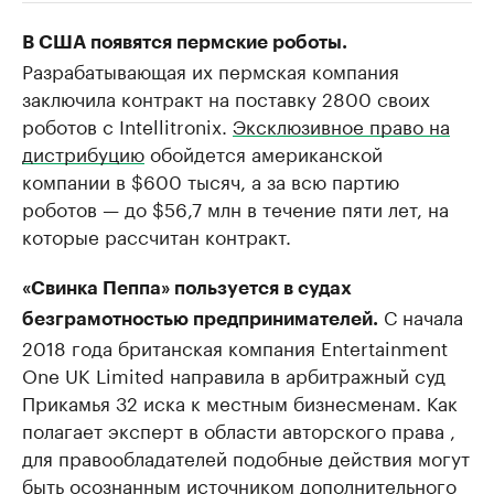
РБК Компании
РБК Компании
В США появятся пермские роботы.
Разрабатывающая их пермская компания
Крупнейшие производители и
Страховые к
продавцы медийной продукции
заключила контракт на поставку 2800 своих
присутствую
Ознакомьтесь с информацией в каталоге
роботов с Intellitronix.
Эксклюзивное право на
Посмотрите в ката
дистрибуцию
обойдется американской
компании в $600 тысяч, а за всю партию
роботов — до $56,7 млн в течение пяти лет, на
которые рассчитан контракт.
«Свинка Пеппа» пользуется в судах
С начала
безграмотностью предпринимателей.
2018 года британская компания Entertainment
One UK Limited направила в арбитражный суд
Прикамья 32 иска к местным бизнесменам. Как
полагает эксперт в области авторского права ,
для правообладателей подобные действия могут
быть осознанным
источником дополнительного