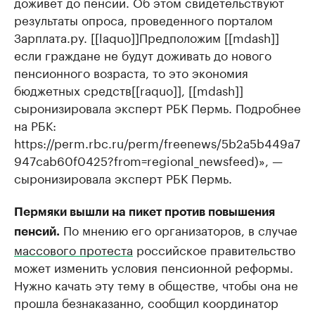
доживет до пенсии. Об этом свидетельствуют
результаты опроса, проведенного порталом
Зарплата.ру. [[laquo]]Предположим [[mdash]]
если граждане не будут доживать до нового
пенсионного возраста, то это экономия
бюджетных средств[[raquo]], [[mdash]]
сыронизировала эксперт РБК Пермь. Подробнее
на РБК:
https://perm.rbc.ru/perm/freenews/5b2a5b449a7
947cab60f0425?from=regional_newsfeed)», —
сыронизировала эксперт РБК Пермь.
Пермяки вышли на пикет против повышения
По мнению его организаторов, в случае
пенсий.
массового протеста
российское правительство
может изменить условия пенсионной реформы.
Нужно качать эту тему в обществе, чтобы она не
прошла безнаказанно, сообщил координатор