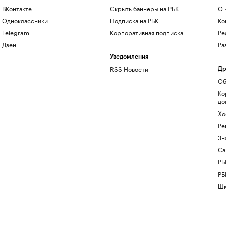
ВКонтакте
Скрыть баннеры на РБК
О 
Одноклассники
Подписка на РБК
Ко
Telegram
Корпоративная подписка
Ре
Дзен
Ра
Уведомления
RSS Новости
Др
Об
Ко
до
Хо
Ре
Зн
Са
РБ
РБ
Шк