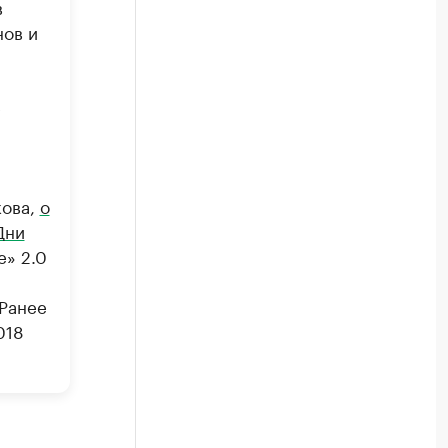
в
нов и
е
кова,
о
Дни
» 2.0​
 Ранее
018