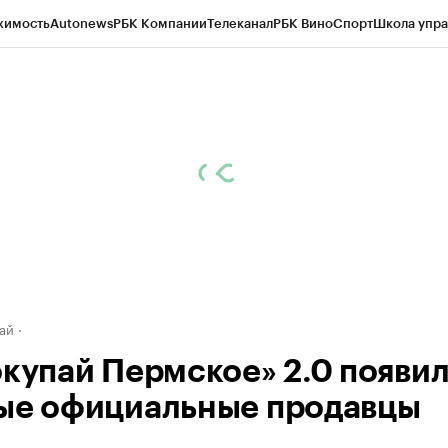
жимость
Autonews
РБК Компании
Телеканал
РБК Вино
Спорт
Школа упра
д
Стиль
Крипто
РБК Бизнес-среда
Дискуссионный клуб
Исследования
К
рагентов
Политика
Экономика
Бизнес
Технологии и медиа
Финансы
Рын
ай
окупай Пермское» 2.0 появи
ые официальные продавцы