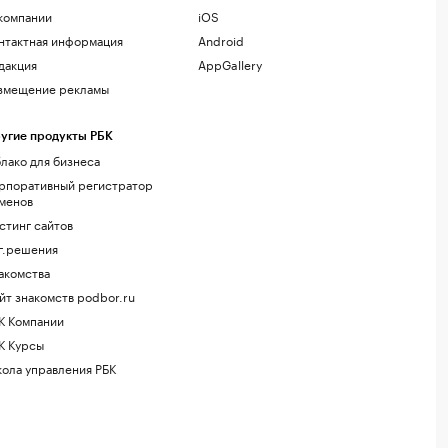
компании
iOS
нтактная информация
Android
дакция
AppGallery
змещение рекламы
угие продукты РБК
лако для бизнеса
рпоративный регистратор
менов
стинг сайтов
г.решения
акомства
йт знакомств podbor.ru
К Компании
К Курсы
ола управления РБК