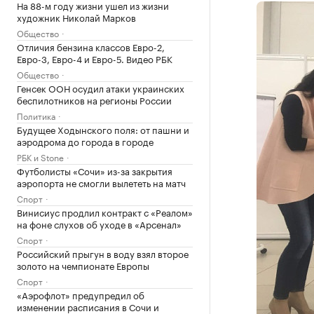
На 88-м году жизни ушел из жизни
художник Николай Марков
Общество
Отличия бензина классов Евро-2,
Евро-3, Евро-4 и Евро-5. Видео РБК
Общество
Генсек ООН осудил атаки украинских
беспилотников на регионы России
Политика
Будущее Ходынского поля: от пашни и
аэродрома до города в городе
РБК и Stone
Футболисты «Сочи» из-за закрытия
аэропорта не смогли вылететь на матч
Спорт
Винисиус продлил контракт с «Реалом»
на фоне слухов об уходе в «Арсенал»
Спорт
Российский прыгун в воду взял второе
золото на чемпионате Европы
Спорт
«Аэрофлот» предупредил об
изменении расписания в Сочи и