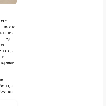
ство
 палата
питания
т под
е».
нат», а
ти
 первым
на
боты
, а
бренда.