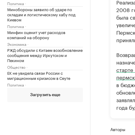
Реализ
Политика
2008 г
Минобороны заявило об ударе по
складам и логистическому хабу под
была с
Киевом
увелич
Политика
Пермск
Минфин оценит учет расходов
компаний на оборону
принял
Экономика
РЖД обсудили с Китаем возобновление
Возвра
сообщения между Иркутском и
Пекином
назнач
Общество
старте 
ЕК не увидела связи России с
пермск
миграционным кризисом в Сеуте
в бюдж
Политика
обновл
Загрузить еще
заявлял
года б
Авторы