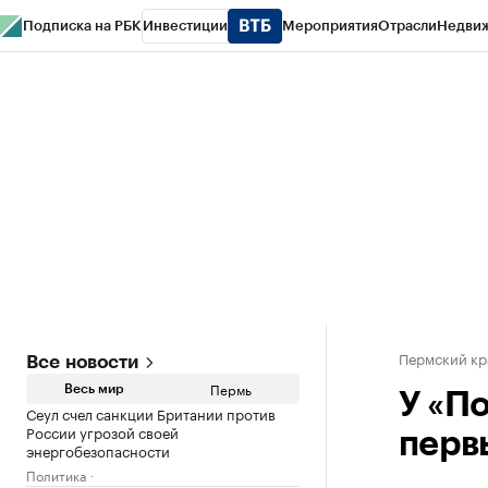
Подписка на РБК
Инвестиции
Мероприятия
Отрасли
Недви
РБК Курсы
РБК Life
Тренды
Визионеры
Национальные проекты
Горо
Спецпроекты СПб
Конференции СПб
Спецпроекты
Проверка конт
Пермский кр
Все новости
Пермь
Весь мир
У «П
Сеул счел санкции Британии против
России угрозой своей
перв
энергобезопасности
Политика