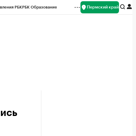
Пермский край
вления РБК
РБК Образование
редитные рейтинги
Франшизы
Газета
ок наличной валюты
лись