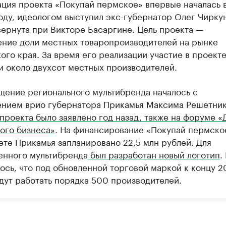
ация проекта «Покупай пермское» впервые началась 
оду, идеологом выступил экс-губернатор Олег Чирку
вернута при Викторе Басаргине. Цель проекта —
ение доли местных товаропроизводителей на рынке
ого края. За время его реализации участие в проект
и около двухсот местных производителей.
щение регионального мультибренда началось с
ением врио губернатора Прикамья Максима Решетни
проекта было заявлено год назад, также на форуме «​
ого бизнеса»
. На финансирование «Покупай пермское
ете Прикамья запланировано 22,5 млн рублей. Для
енного мультибренда
был разработан новый логотип
.
ось, что под обновленной торговой маркой к концу 2
удут работать порядка 500 производителей.