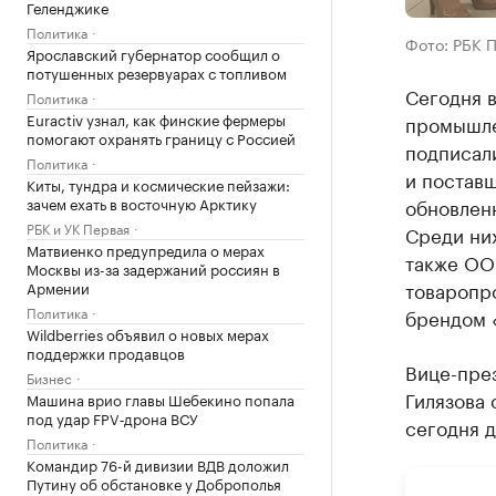
Геленджике
Политика
Фото: РБК 
Ярославский губернатор сообщил о
потушенных резервуарах с топливом
Сегодня 
Политика
Euractiv узнал, как финские фермеры
промышле
помогают охранять границу с Россией
подписал
Политика
и поставщ
Киты, тундра и космические пейзажи:
зачем ехать в восточную Арктику
обновлен
РБК и УК Первая
Среди ни
Матвиенко предупредила о мерах
также ОО
Москвы из-за задержаний россиян в
товаропр
Армении
Политика
брендом 
Wildberries объявил о новых мерах
поддержки продавцов
Вице-пре
Бизнес
Гилязова 
Машина врио главы Шебекино попала
под удар FPV‑дрона ВСУ
сегодня д
Политика
Командир 76-й дивизии ВДВ доложил
Путину об обстановке у Доброполья