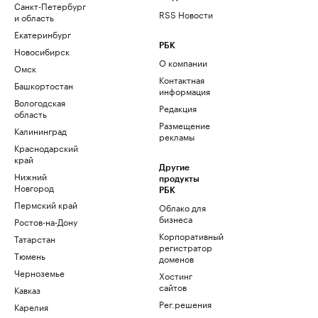
Санкт-Петербург
RSS Новости
и область
Екатеринбург
РБК
Новосибирск
О компании
Омск
Контактная
Башкортостан
информация
Вологодская
Редакция
область
Размещение
Калининград
рекламы
Краснодарский
край
Другие
Нижний
продукты
Новгород
РБК
Пермский край
Облако для
бизнеса
Ростов-на-Дону
Корпоративный
Татарстан
регистратор
Тюмень
доменов
Черноземье
Хостинг
сайтов
Кавказ
Рег.решения
Карелия