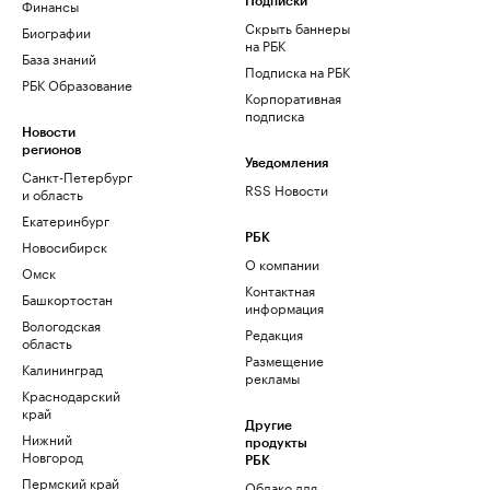
Финансы
Подписки
Скрыть баннеры
Биографии
на РБК
База знаний
Подписка на РБК
РБК Образование
Корпоративная
подписка
Новости
регионов
Уведомления
Санкт-Петербург
RSS Новости
и область
Екатеринбург
РБК
Новосибирск
О компании
Омск
Контактная
Башкортостан
информация
Вологодская
Редакция
область
Размещение
Калининград
рекламы
Краснодарский
край
Другие
Нижний
продукты
Новгород
РБК
Пермский край
Облако для