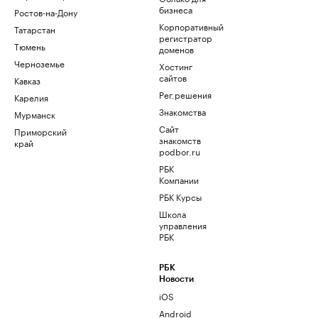
бизнеса
Ростов-на-Дону
Корпоративный
Татарстан
регистратор
Тюмень
доменов
Черноземье
Хостинг
сайтов
Кавказ
Рег.решения
Карелия
Знакомства
Мурманск
Сайт
Приморский
знакомств
край
podbor.ru
РБК
Компании
РБК Курсы
Школа
управления
РБК
РБК
Новости
iOS
Android