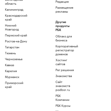
Редакция
область
Размещение
Калининград
рекламы
Краснодарский
край
Другие
Нижний
продукты
Новгород
РБК
Пермский край
Облако для
бизнеса
Ростов-на-Дону
Корпоративный
Татарстан
регистратор
Тюмень
доменов
Черноземье
Хостинг
сайтов
Кавказ
Рег.решения
Карелия
Знакомства
Мурманск
Сайт
Приморский
знакомств
край
podbor.ru
РБК
Компании
РБК Курсы