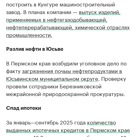
построить в Кунгуре машиностроительный
Крупнейшие производители и
Страховые к
завод. В планах компании —
выпуск изделий,
продавцы медийной продукции
присутствую
применяемых в нефтегазодобывающей,
Ознакомьтесь с информацией в каталоге
Посмотрите в ката
нефтеперерабатывающей, химической отраслях
промышленности.
Разлив нефти в Юсьве
В Пермском крае возбудили уголовное дело по
факту
загрязнения почыы нефтепродуктами в
Юсьвинском муниципальном округе
. Проверку
провели сотрудники Березниковской
межрайонной природоохранной прокуратуры.
Спад ипотеки
За январь—сентябрь 2025 года
количество
выданных ипотечных кредитов в Пермском крае