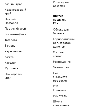
Размещение
Калининград
рекламы
Краснодарский
край
Другие
Нижний
продукты
Новгород
РБК
Пермский край
Облако для
бизнеса
Ростов-на-Дону
Корпоративный
Татарстан
регистратор
Тюмень
доменов
Черноземье
Хостинг
сайтов
Кавказ
Рег.решения
Карелия
Знакомства
Мурманск
Сайт
Приморский
знакомств
край
podbor.ru
РБК
Компании
РБК Курсы
Школа
управления