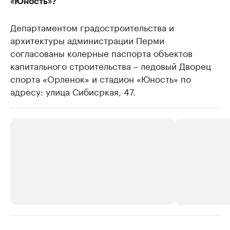
«Юность»?
Департаментом градостроительства и
архитектуры администрации Перми
согласованы колерные паспорта объектов
капитального строительства – ледовый Дворец
спорта «Орленок» и стадион «Юность» по
адресу: улица Сибисркая, 47.
РБК Компании
РБК Компании