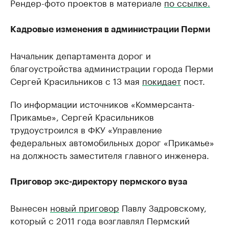
Рендер-фото проектов в материале
по ссылке.
Крупнейшие производители и
Страховые к
продавцы медийной продукции
присутствую
Кадровые изменения в администрации Перми
Ознакомьтесь с информацией в каталоге
Посмотрите в ката
Начальник департамента дорог и
благоустройства администрации города Перми
Сергей Красильников с 13 мая
покидает
пост.
По информации источников «Коммерсанта-
Прикамье», Сергей Красильников
трудоустроился в ФКУ «Управление
федеральных автомобильных дорог «Прикамье»
на должность заместителя главного инженера.
Приговор экс-директору пермского вуза
Вынесен
новый приговор
Павлу Задровскому,
который с 2011 года возглавлял Пермский