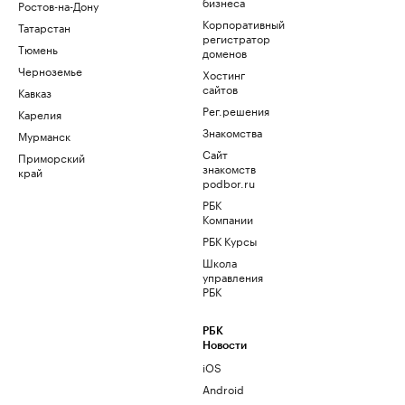
бизнеса
Ростов-на-Дону
Корпоративный
Татарстан
регистратор
Тюмень
доменов
Черноземье
Хостинг
сайтов
Кавказ
Рег.решения
Карелия
Знакомства
Мурманск
Сайт
Приморский
знакомств
край
podbor.ru
РБК
Компании
РБК Курсы
Школа
управления
РБК
РБК
Новости
iOS
Android