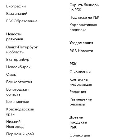
Скрыть баннеры
Биографии
на РБК
База знаний
Подписка на РБК
РБК Образование
Корпоративная
подписка
Новости
регионов
Уведомления
Санкт-Петербург
RSS Новости
и область
Екатеринбург
РБК
Новосибирск
О компании
Омск
Контактная
Башкортостан
информация
Вологодская
Редакция
область
Размещение
Калининград
рекламы
Краснодарский
край
Другие
Нижний
продукты
Новгород
РБК
Пермский край
Облако для