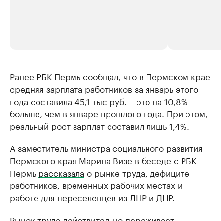
Ранее РБК Пермь сообщал, что в Пермском крае
РБК Компании
РБК Компании
средняя зарплата работников за январь этого
Крупнейшие производители и
Страховые к
года
составила
45,1 тыс руб. – это на 10,8%
продавцы медийной продукции
присутствую
больше, чем в январе прошлого года. При этом,
Ознакомьтесь с информацией в каталоге
Посмотрите в ката
реальный рост зарплат составил лишь 1,4%.
А заместитель министра социального развития
Пермского края Марина Визе в беседе с РБК
Пермь
рассказала
о рынке труда, дефиците
работников, временных рабочих местах и
работе для переселенцев из ЛНР и ДНР.
Рынок труда действительно переживает