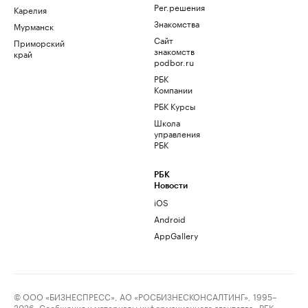
Рег.решения
Карелия
Знакомства
Мурманск
Сайт
Приморский
знакомств
край
podbor.ru
РБК
Компании
РБК Курсы
Школа
управления
РБК
РБК
Новости
iOS
Android
AppGallery
© ООО «БИЗНЕСПРЕСС», АО «РОСБИЗНЕСКОНСАЛТИНГ», 1995–
2026. Сообщения и материалы информационного агентства «РБК»