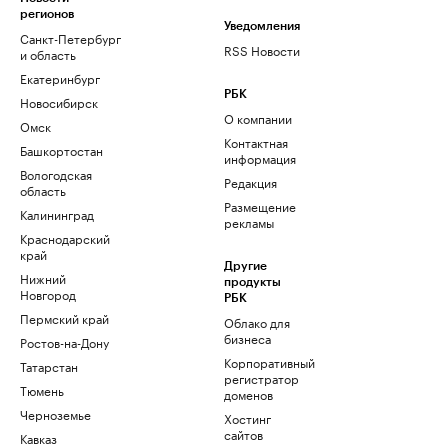
регионов
Уведомления
Санкт-Петербург
RSS Новости
и область
Екатеринбург
РБК
Новосибирск
О компании
Омск
Контактная
Башкортостан
информация
Вологодская
Редакция
область
Размещение
Калининград
рекламы
Краснодарский
край
Другие
Нижний
продукты
Новгород
РБК
Пермский край
Облако для
бизнеса
Ростов-на-Дону
Корпоративный
Татарстан
регистратор
Тюмень
доменов
Черноземье
Хостинг
сайтов
Кавказ