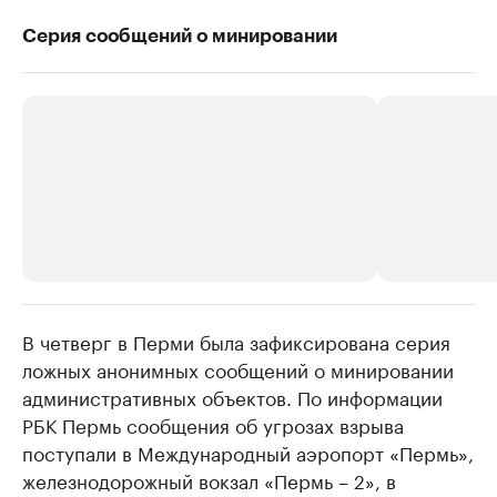
Серия сообщений о минировании
В четверг в Перми была зафиксирована серия
РБК Компании
РБК Компании
ложных анонимных сообщений о минировании
Крупнейшие производители и
Страховые к
административных объектов. По информации
продавцы медийной продукции
присутствую
РБК Пермь сообщения об угрозах взрыва
Ознакомьтесь с информацией в каталоге
Посмотрите в ката
поступали в Международный аэропорт «Пермь»,
железнодорожный вокзал «Пермь – 2», в