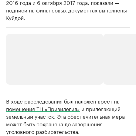
2016 года и 6 октября 2017 года, показали —
подписи на финансовых документах выполнены
Куйдой.
В ходе расследования был
РБК Компании
наложен арест на
РБК Компании
помещения ТЦ «Привилегия»
и прилегающий
Крупнейшие производители и
Страховые к
земельный участок. Эта обеспечительная мера
продавцы медийной продукции
присутствую
может быть сохранена до завершения
Ознакомьтесь с информацией в каталоге
Посмотрите в ката
уголовного разбирательства.