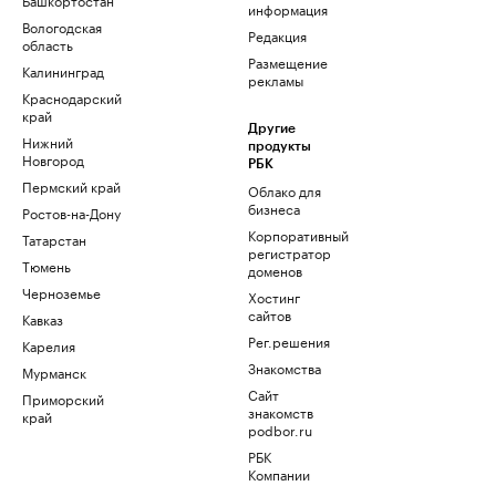
информация
Вологодская
Редакция
область
Размещение
Калининград
рекламы
Краснодарский
край
Другие
Нижний
продукты
Новгород
РБК
Пермский край
Облако для
бизнеса
Ростов-на-Дону
Корпоративный
Татарстан
регистратор
Тюмень
доменов
Черноземье
Хостинг
сайтов
Кавказ
Рег.решения
Карелия
Знакомства
Мурманск
Сайт
Приморский
знакомств
край
podbor.ru
РБК
Компании