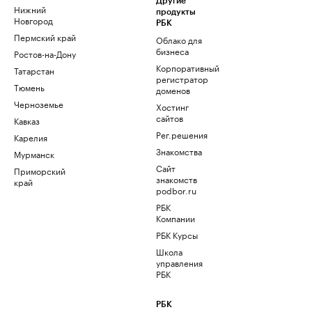
Другие
Нижний
продукты
Новгород
РБК
Пермский край
Облако для
бизнеса
Ростов-на-Дону
Корпоративный
Татарстан
регистратор
Тюмень
доменов
Черноземье
Хостинг
сайтов
Кавказ
Рег.решения
Карелия
Знакомства
Мурманск
Сайт
Приморский
знакомств
край
podbor.ru
РБК
Компании
РБК Курсы
Школа
управления
РБК
РБК