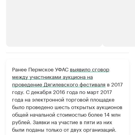
РБК Компании
РБК Компании
Ранее Пермское УФАС
выявило сговор
Крупнейшие производители и
Страховые к
между участниками аукциона на
продавцы медийной продукции
присутствую
проведение Дягилевского фестиваля
в 2017
Ознакомьтесь с информацией в каталоге
Посмотрите в ката
году. С декабря 2016 года по март 2017
года на электронной торговой площадке
было проведено шесть открытых аукционов
общей начальной стоимостью более 14 млн
рублей. Заявки на участие в пяти из них
были поданы только от двух организаций.