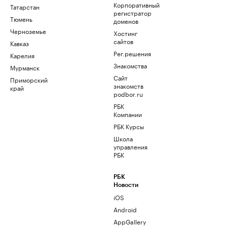
Корпоративный
Татарстан
регистратор
Тюмень
доменов
Черноземье
Хостинг
сайтов
Кавказ
Рег.решения
Карелия
Знакомства
Мурманск
Сайт
Приморский
знакомств
край
podbor.ru
РБК
Компании
РБК Курсы
Школа
управления
РБК
РБК
Новости
iOS
Android
AppGallery