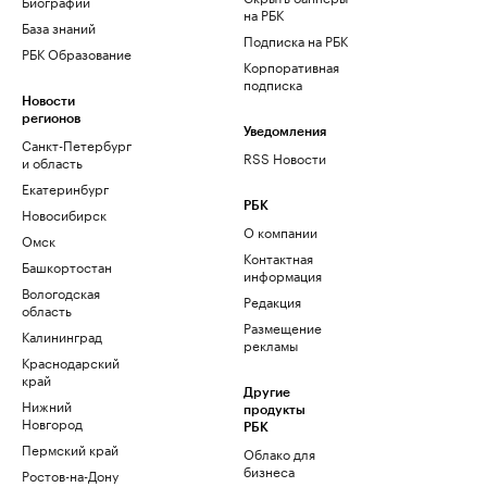
Биографии
на РБК
База знаний
Подписка на РБК
РБК Образование
Корпоративная
подписка
Новости
регионов
Уведомления
Санкт-Петербург
RSS Новости
и область
Екатеринбург
РБК
Новосибирск
О компании
Омск
Контактная
Башкортостан
информация
Вологодская
Редакция
область
Размещение
Калининград
рекламы
Краснодарский
край
Другие
Нижний
продукты
Новгород
РБК
Пермский край
Облако для
бизнеса
Ростов-на-Дону