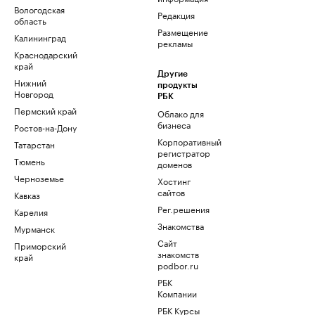
Вологодская
Редакция
область
Размещение
Калининград
рекламы
Краснодарский
край
Другие
Нижний
продукты
Новгород
РБК
Пермский край
Облако для
бизнеса
Ростов-на-Дону
Корпоративный
Татарстан
регистратор
Тюмень
доменов
Черноземье
Хостинг
сайтов
Кавказ
Рег.решения
Карелия
Знакомства
Мурманск
Сайт
Приморский
знакомств
край
podbor.ru
РБК
Компании
РБК Курсы