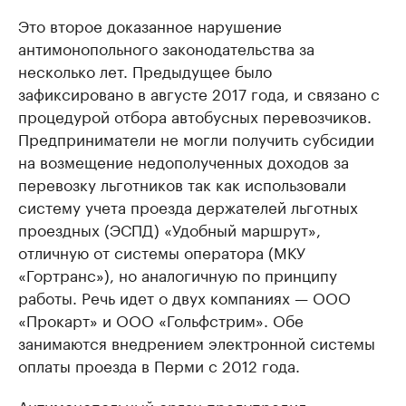
Крупнейшие производители и
Страховые к
Это второе доказанное нарушение
продавцы медийной продукции
присутствую
антимонопольного законодательства за
Ознакомьтесь с информацией в каталоге
Посмотрите в ката
несколько лет. Предыдущее было
зафиксировано в августе 2017 года, и связано с
процедурой отбора автобусных перевозчиков.
Предприниматели не могли получить субсидии
на возмещение недополученных доходов за
перевозку льготников так как использовали
систему учета проезда держателей льготных
проездных (ЭСПД) «Удобный маршрут»,
отличную от системы оператора (МКУ
«Гортранс»), но аналогичную по принципу
работы. Речь идет о двух компаниях — ООО
«Прокарт» и ООО «Гольфстрим». Обе
занимаются внедрением электронной системы
оплаты проезда в Перми с 2012 года.
Антимонопольный орган предупредил