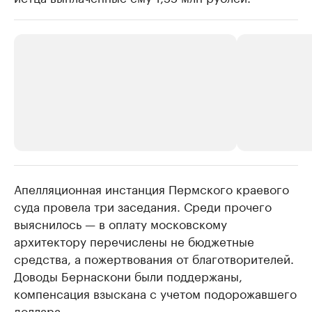
Апелляционная инстанция Пермского краевого
РБК Компании
РБК Компании
суда провела три заседания. Среди прочего
Крупные организации в
Крупнейшие
выяснилось — в оплату московскому
нефтегазовой промышленности
недвижимос
архитектору перечислены не бюджетные
Найдите и проверьте данные в каталоге
Посмотрите данные
средства, а пожертвования от благотворителей.
Доводы Бернаскони были поддержаны,
компенсация взыскана с учетом подорожавшего
доллара.