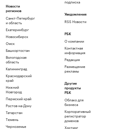
подписка
Новости
регионов
Уведомления
Санкт-Петербург
RSS Новости
и область
Екатеринбург
РБК
Новосибирск
О компании
Омск
Контактная
Башкортостан
информация
Вологодская
Редакция
область
Размещение
Калининград
рекламы
Краснодарский
край
Другие
Нижний
продукты
Новгород
РБК
Пермский край
Облако для
бизнеса
Ростов-на-Дону
Корпоративный
Татарстан
регистратор
Тюмень
доменов
Черноземье
Хостинг