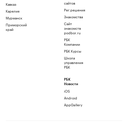
сайтов
Кавказ
Рег.решения
Карелия
Знакомства
Мурманск
Сайт
Приморский
знакомств
край
podbor.ru
РБК
Компании
РБК Курсы
Школа
управления
РБК
РБК
Новости
iOS
Android
AppGallery