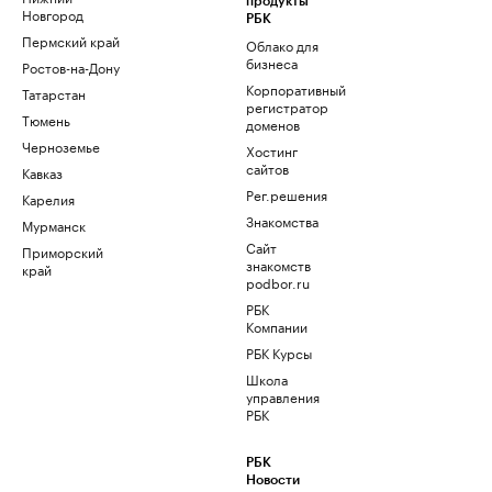
продукты
Новгород
РБК
Пермский край
Облако для
бизнеса
Ростов-на-Дону
Корпоративный
Татарстан
регистратор
Тюмень
доменов
Черноземье
Хостинг
сайтов
Кавказ
Рег.решения
Карелия
Знакомства
Мурманск
Сайт
Приморский
знакомств
край
podbor.ru
РБК
Компании
РБК Курсы
Школа
управления
РБК
РБК
Новости