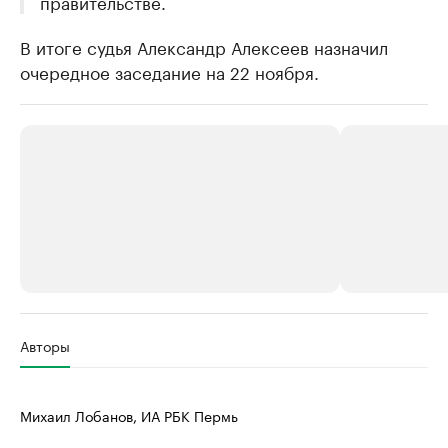
правительстве.
В итоге судья Александр Алексеев назначил
очередное заседание на 22 ноября.
РБК Компании
РБК Компании
Авторы
Крупнейшие производители и
Страховые к
продавцы медийной продукции
присутствую
Михаил Лобанов, ИА РБК Пермь
Ознакомьтесь с информацией в каталоге
Посмотрите в ката